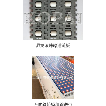
尼龙滚珠输送链板
万向辊轮模组输送带