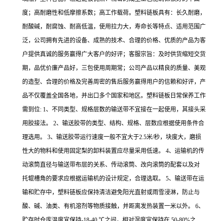
度；高耐磨性和低摩擦系数；高工作载荷。塑料链板具有：长久耐磨，
耐酸碱，耐腐蚀、耐高低温，使用拉力大，寿命长等特点、适用范围广
泛，公司拥有先进的设备、成熟的技术、合理的价格、优质的产品为客
户提供真诚的服务赢得广大客户的好评；客服宗旨：及时供货缩短交货
期，品优价廉产品好，三包使用周期常；公司产品以精良的质量、美观
的造型、合理的价格及完善周密的售后服务赢得用户的信赖和好评，产
品不仅覆盖全国各地，并出口多个国家和地区。塑料链板日常保养工作
需到位: 1、不同类型、规格层数的输送带不宜接在一起使用，其接头采
用胶接法。 2、输送胶带的类型、结构、规格、层数应根据使用条件合
理选用。 3、输送胶带运行速度一般不宜大于2.5米/秒，块度大，磨损
性大的物料和使用固定梨的卸料装置应尽量采用低速。 4、运输机的传
动滚筒直径与输送带布层的关系、传动滚筒、改向滚筒的配套以及对
托辊槽角的要求应根据运输机的设计规定，合理选取。 5、输送带在运
输和贮存中，塑料链板应保持清洁避免阳光直射或雨雪浸淋，防止与
酸、碱、油类、有机溶剂等物质接触，并距离发热装置一米以外。 6、
贮存时仓库温度宜保持-18-40 ℃之间，相对湿度宜保持在 50-80%之