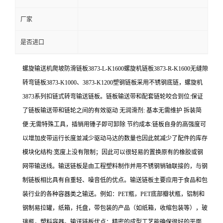
厂家
是否进口
螺旋输送机爬坡防滑链板
3873-L-K1600螺旋机链板3873-R-K1600无缝隙
转弯链板3873-K1000、3873-K1200塑钢链板
采用不锈钢底链，螺旋机
3873
系列扣链式转弯输送链板。链板输送带和配套链轮咬合到位:保证
了链板输送带和链轮之间的有效驱动 无润滑剂: 基本无需维护 拆装简
便:无需特殊工具，插销用锤子即可卸除 节约成本:链板自身的高强度可
以增加皮带运行长度並减少驱动马达的数量也因此就减少了配件的库存
模块化结构:宽度上没有限制；因此可以很轻易的置换原有的橡胶或钢
网带输送线。输送链板是由工程塑料制作并用不锈钢销轴联接的，与钢
制链板相比具有自重轻、噪音低的优点。输送链板主要应用于食品和包
装行业的各种容器类之输送。例如：PET瓶，PET底部瓣状瓶，铝制和
钢制易拉罐，纸箱，托盘，带包装的产品（如纸箱，收缩包装等），玻
璃瓶，塑料容器。输送链板优点：精密的成型工艺能确保很好的平面