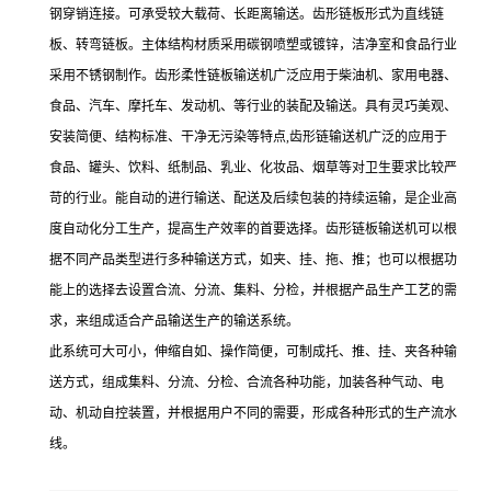
钢穿销连接。可承受较大载荷、长距离输送。齿形链板形式为直线链
板、转弯链板。主体结构材质采用碳钢喷塑或镀锌，洁净室和食品行业
采用不锈钢制作。齿形柔性链板输送机广泛应用于柴油机、家用电器、
食品、汽车、摩托车、发动机、等行业的装配及输送。具有灵巧美观、
安装简便、结构标准、干净无污染等特点,齿形链输送机广泛的应用于
食品、罐头、饮料、纸制品、乳业、化妆品、烟草等对卫生要求比较严
苛的行业。能自动的进行输送、配送及后续包装的持续运输，是企业高
度自动化分工生产，提高生产效率的首要选择。齿形链板输送机可以根
据不同产品类型进行多种输送方式，如夹、挂、拖、推；也可以根据功
能上的选择去设置合流、分流、集料、分检，并根据产品生产工艺的需
求，来组成适合产品输送生产的输送系统。
此系统可大可小，伸缩自如、操作简便，可制成托、推、挂、夹各种输
送方式，组成集料、分流、分检、合流各种功能，加装各种气动、电
动、机动自控装置，并根据用户不同的需要，形成各种形式的生产流水
线。