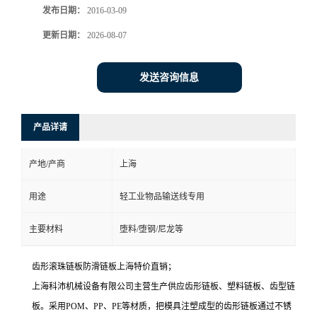
发布日期：
2016-03-09
更新日期：
2026-08-07
发送咨询信息
产品详请
产地/产商
上海
用途
轻工业物品输送线专用
主要材料
堕料/堕钢/尼龙等
齿形滚珠链板防滑链板上海特价直销；
上海科沛机械设备有限公司主营生产供应齿形链板、塑料链板、齿型链
板。采用POM、PP、PE等材质，把模具注塑成型的齿形链板通过不锈