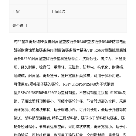
厂家
上海科沛
是否进口
纯PP塑料链条纯PP双排耐高温塑胶链条RS40P塑胶链条RS40P防静电耐
酸碱耐腐蚀塑胶链条纯PP耐腐蚀链条椿本链条VIP-RS60P耐酸碱耐腐蚀
链条RSP60耐高温塑料链条塑料链条特点：抗腐蚀性、抗拉力、不易变
形、经久耐用，噪音低，重量轻，无磁性，防静电，抗氧化、耐磨损、
耐酸碱，耐高温。
链条链节，链环宽度种类多样，可用于多种用途。
可使用JIS规格滚子链的链轮。 RSP40/RSP50/RSP60为不锈钢销
型,RSP40P/RSP50P/RSP60P为塑料销型。不锈钢销型连接销: SUS304制
销，节距比塑料顶板链小，可缩小链轮外径，节省转运部的空间。采用
链环宽度小的模块形状，适于输送小件。可并列使用，最适于托盘等的
输送。塑料销型连接销: 特殊工程塑料销，链节小于塑料模块链条。链
轮外径可缩小，节省转运部空间。采用块状结构，链环宽度小。适于小
件的输送。可并排使用，也可用于输送托盘。全树脂材质。重量轻，安