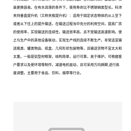
装更换容易。在有水润滑的条件下，使用寿命比不锈钢销类型长。科沛
夹持垂直提升机（又称夹瓶提升机）：适用于固定状态物体的从上至下
或者从下往上的提升输送，在输送过程当中充分的利用空间，提高厂房
的使用率，实现输送的连续性，输送效率高，且不受输送高速影响。使
之与生产中的其他设备联动，实现生产线的连续不断生产。非常适宜输
送瓶类、罐类物品、纸盒、几何形状包装物等，且输送货物不宜太大和
太重。一般是铝型材框架，结构简单，运行可靠，易于维护。可根据客
户要求以及使环境等制作，减速电机驱动，且可采用万向蹄脚,进行高
度调整。主要用于食品、饮料，烟草等行业。