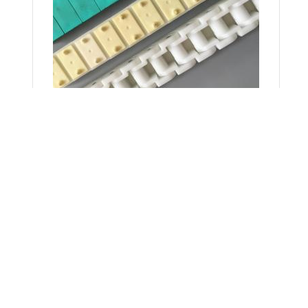
产品详请
40EPT塑料链条40EPT塑料链条RS50P椿本耐腐蚀塑胶链条RS40P防静电
无毒、无味。 密度小。 PP是所有合成树脂中密度最小的，仅