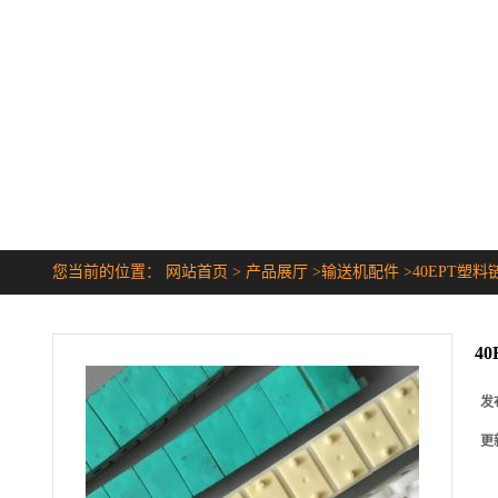
您当前的位置：
网站首页
>
产品展厅
>
输送机配件
>
40EPT塑料
4
发
更