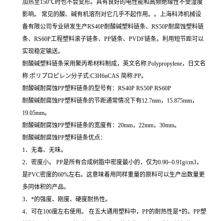
加热至150℃时也不会变形。具有良好的电性能和高频绝缘性不受湿度
影响。 常见的酸、碱有机溶剂对它几乎不起作用。。上海科沛机械设
备有限公司专业研发生产RS40P耐酸碱塑料链条、RS50P耐腐蚀塑料链
条、RS60P工程塑料滚子链条、PP链条、PVDF链条。利用短节距可以
实现稳定输送。
耐酸碱塑料链条采用聚丙希材料制成，英文名称:Polypropylene，日文名
称:ポリプロピレン分子式:C3H6nCAS 简称:PP。
耐酸碱耐腐蚀PP塑料链条的型号有：RS40P RS50P RS60P
耐酸碱耐腐蚀PP塑料链条的节距通常情况下有12.7mm，15.875mm，
19.05mm。
耐酸碱耐腐蚀PP塑料链条的宽度有：20mm，22mm，30mm。
耐酸碱耐腐蚀PP塑料链条优点：
1．无毒、无味。
2．密度小。 PP是所有合成树脂中密度最小的，仅为0.90~0.91g/cm3，
是PVC密度的60%左右。这意味着用同样重量的原料可以生产出数量更
多同体积的产品。
3．*的强度、刚度、硬度耐热性。
4．可在100度左右使用。 在五大通用塑料中，PP的耐热性是*的。PP塑