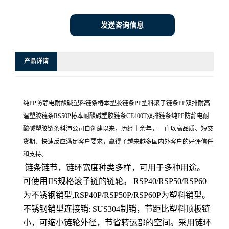
发送咨询信息
产品详请
纯PP防静电耐酸碱塑料链条椿本塑胶链条PP塑料滚子链条PP双排耐高
温塑胶链条RS50P椿本耐酸碱塑胶链条CE400T双排链条纯PP防静电耐
酸碱塑胶链条科沛公司自创建以来，历经十余年，一直以高品质、短交
货期、快速反应满足客户要求，赢得了越来越多国内外客户的好评信任
和支持。
链条链节，链环宽度种类多样，可用于多种用途。
可使用JIS规格滚子链的链轮。 RSP40/RSP50/RSP60
为不锈钢销型,RSP40P/RSP50P/RSP60P为塑料销型。
不锈钢销型连接销: SUS304制销，节距比塑料顶板链
小，可缩小链轮外径，节省转运部的空间。采用链环