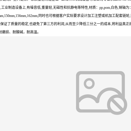
,工业制造设备上,有噪音低,重量轻,无磁性和抗静电等特性,材质：pp,pom,白色,销轴为：pp,不
26mm,138mm,150mm,156mm,162mm,同时也可根据客户实际要求设计加工注塑或
既保证了质量的稳定,也避免了第三方的利润,从而至少降低三分之一的成本,将利益真
耐磨损、耐酸碱，耐高温。