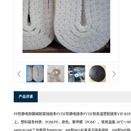
产品详请
PP防静电耐酸碱耐腐蚀链条PVDF防静电链条PVDF耐高温塑胶链条VIP
上。塑料链条材质：POM/PP，原色，聚甲醛（POM），使用温度-30℃～
440N/M,60P工作载荷为880N/M；40P配08A标准滚子链条链轮，60P配60