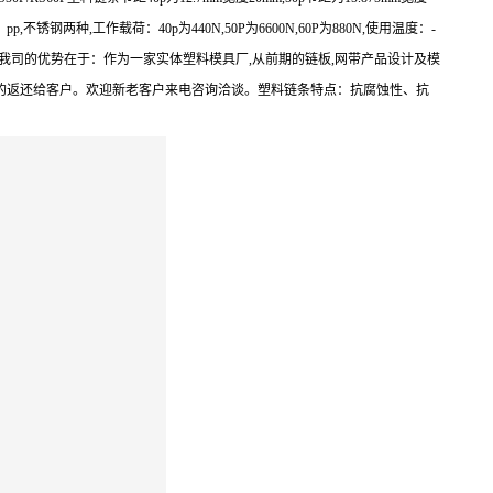
锈钢两种,工作载荷：40p为440N,50P为6600N,60P为880N,使用温度：-
机加工配套链轮,我司的优势在于：作为一家实体塑料模具厂,从前期的链板,网带产品设计及模
正的返还给客户。欢迎新老客户来电咨询洽谈。塑料链条特点：抗腐蚀性、抗