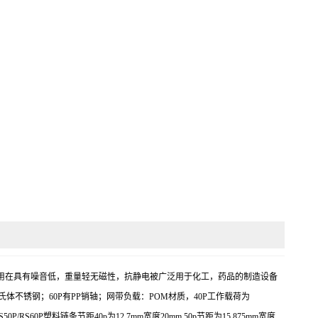
适合应用在具有噪音低，重量轻无磁性，抗静电被广泛用于化工，药品的制造设备
氏体不锈钢；60P有PP销轴；网带负载：POM材质，40P工作载荷为
S60P塑料链条节距40p为12.7mm宽度20mm,50p节距为15.875mm宽度