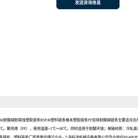
发送咨询信息
-RSP60耐酸碱耐腐蚀塑胶链条RSP40塑料链条椿本塑胶链条PP双排耐酸碱链条主要
90℃。聚丙烯（PP），使用温度+1℃～90℃，同时适用于耐酸环境；销轴材质：冷轧奥
P链条链轮。塑料链条厂家质量信得过企业--上海科沛机械设备有限公司专业供应RS40P/RS50P/R