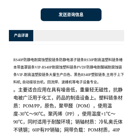
发送咨询信息
产品详请
RS40P防静电耐腐蚀塑胶链条防静电滚子链条RS50P耐高温塑料链条椿
本带盖罩链条VIP-RS40P耐腐蚀塑料链条PVDF防静电耐酸碱耐腐蚀链
条VIP-耐高温塑胶链条大量生产白色、黑色RS40P塑胶链条,主用于上下
料机, 自动接驳台机，回流焊、波峰机等电子设备专业。
。主要适合应用在具有噪音低，重量轻无磁性，抗静
电被广泛用于化工，药品的制造设备上。塑料链条材
质：POM/PP，原色，聚甲醛（POM），使用温
度-30℃～90℃。聚丙烯（PP），使用温度+1℃～
90℃，同时适用于耐酸环境；销轴材质：冷轧奥氏体
不锈钢；60P有PP销轴；网带负载：POM材质，40P