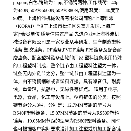
pp,pom,白色,销轴为：pp,不锈钢两种,工作载荷：40p
为440N,50P为6600N,60P为880N,使用温度：--40度至
90度。上海科沛机械设备有限公司简称“上海科沛
（KOPAI）”位于上海市松江区久富开发区,上海厂
家|*会员单位|质量信得过产品|先进企业=上海科沛机
械设备有限公司是一家专业从事研发、生产制造塑料
链条,塑胶链条，PP链条,PVDF链条,PPS链条及配套耐
磨垫条、配套塑料链条齿轮的厂家.塑料链条采用特殊
的工程塑料制成，整个链节由工程塑料注塑为一体，
链条无内外链节之分，整个链节由工程塑料注塑为一
体，由不锈钢销轴或者塑料连接，具有噪音低，耐腐
蚀，重量轻，抗静电，无磁性等优点。 适用于电子,
电器，食品，化工等设备上。塑料链条的分类：按照
链节距分为3种，分别是：12.7MM节距的型号为
RS40P塑料链条，15.87MM节距的型号为RS50P塑料
链条，19.05MM节距的型号为RS60P塑料链条。同时
也可根据客户实际要求设计加工注塑或机加工配套链