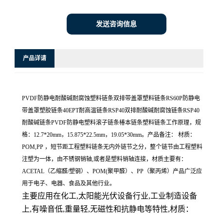
发送咨询信息
产品详请
PVDF防静电耐酸碱耐腐蚀塑料链条双排带盖罩塑料链条RS60P防静电
带盖罩塑胶链条40EPT耐高温链条RSP40双排耐酸碱耐腐蚀链条RSP40
耐酸碱链条PVDF防静电塑料滚子链条椿本链条塑料链条工作原理，规
格：12.7*20mm，15.875*22.5mm，19.05*30mm。产品备注： 材质：
POM,PP ，短节距工程塑料链条无内外链节之分，整个链节由工程塑料
注塑为一体，由不锈钢销轴,或者是塑料销轴连接，材质主要有：
ACETAL（乙缩醛/塑钢）、POM(聚甲醛）、PP（聚丙烯）产品广泛应
用于电子、电器、食品及其他行业。
主要应用在化工,太阳能光伏设备行业,工业制造设备
上,有噪音低,重量轻,无磁性和抗静电等特性,材质：