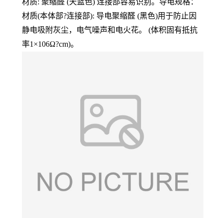
材质: 聚缩醛 (天蓝色) 连接部容易识别。导电规格：
材质(本体部?连接部): 导电聚缩醛 (黑色)用于防止因
静电吸附灰尘，电气噪声和电火花。 (体积固有抵抗
率1×106Ω?cm)。