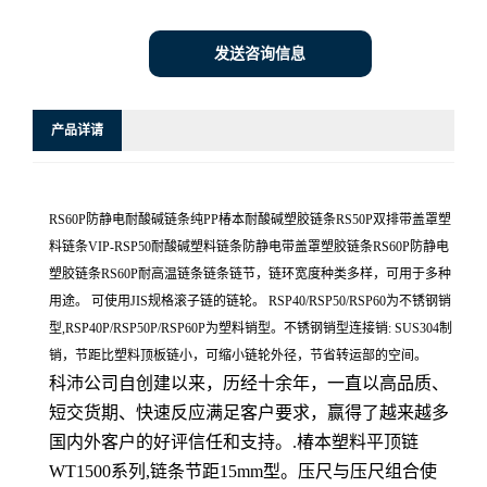
发送咨询信息
产品详请
RS60P防静电耐酸碱链条纯PP椿本耐酸碱塑胶链条RS50P双排带盖罩塑
料链条VIP-RSP50耐酸碱塑料链条防静电带盖罩塑胶链条RS60P防静电
塑胶链条RS60P耐高温链条链条链节，链环宽度种类多样，可用于多种
用途。 可使用JIS规格滚子链的链轮。 RSP40/RSP50/RSP60为不锈钢销
型,RSP40P/RSP50P/RSP60P为塑料销型。不锈钢销型连接销: SUS304制
销，节距比塑料顶板链小，可缩小链轮外径，节省转运部的空间。
科沛公司自创建以来，历经十余年，一直以高品质、
短交货期、快速反应满足客户要求，赢得了越来越多
国内外客户的好评信任和支持。.椿本塑料平顶链
WT1500系列,链条节距15mm型。压尺与压尺组合使