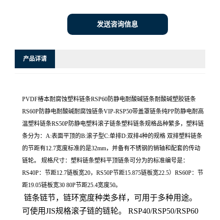
发送咨询信息
产品详请
PVDF椿本耐腐蚀塑料链条RSP60防静电耐酸碱链条耐酸碱塑胶链条
RS60P防静电耐酸碱耐腐蚀链条VIP-RSP50带盖罩链条纯PP防静电耐高
温塑料链条RS50P防静电塑料滚子链条塑料链条规格品种繁多，塑料链
条分为：A:表面平顶的B:滚子型C:单排D:双排4种的规格 双排塑料链条
的节距有12.7宽度标准的是32mm，并备有不锈钢的销轴和配套的传动
链轮。 规格尺寸：塑料链条塑料平顶链条可分为的标准编号是：
RS40P：节距12.7链板宽20，RS50P节距15.875链板宽22.5）RS60P：节
距19.05链板宽30 80P节距25.4宽度50。
链条链节，链环宽度种类多样，可用于多种用途。
可使用JIS规格滚子链的链轮。 RSP40/RSP50/RSP60