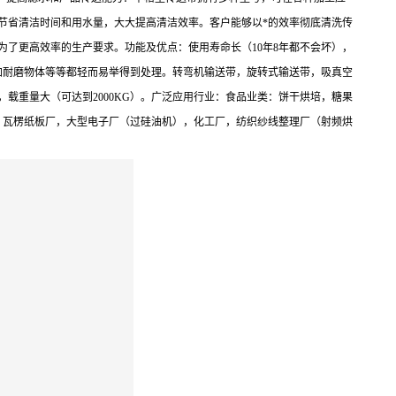
够节省清洁时间和用水量，大大提高清洁效率。客户能够以*的效率彻底清洗传
了更高效率的生产要求。功能及优点：使用寿命长（10年8年都不会坏），
加耐磨物体等等都轻而易举得到处理。转弯机输送带，旋转式输送带，吸真空
求，载重量大（可达到2000KG）。广泛应用行业：食品业类：饼干烘培，糖果
，瓦楞纸板厂，大型电子厂（过硅油机），化工厂，纺织纱线整理厂（射频烘