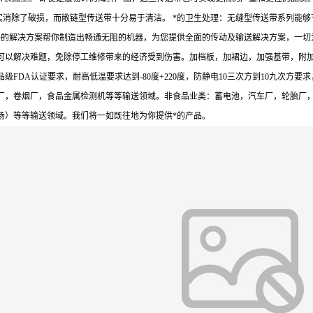
实消除了破损，而敞链型传送带十分易于清洁。 *的卫生处理：无缝型传送带系列能
的解决方案帮你制造出畅通无阻的机器，为您提供全面的传动及输送解决方案，一切为
可以解决难题，免除停工维修带来的经济受到伤害。加档板，加裙边，加强基带，附
DA认证要求，耐高低温要求达到-80度+220度，防静电10三次方到10九次方要
厂，卷烟厂，食品金属检测机等等输送领域。非食品业类：蓄电池，汽车厂，轮胎厂
场）等等输送领域。我们将一如既往地为你提供*的产品。