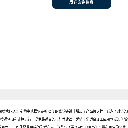
发送咨询信息
 蓄电池专用模块传送网带 蓄电池模块链板 密闭的宽铰链设计增加了产品稳定性，减少了
全按照预期和计算运行，提供最适合的可行性建议，凭借非常适合加工应用领域的创新
带表面上。 即使是最易碎的海鲜产品，这些传送带也可实现更高的产量和更佳的品质