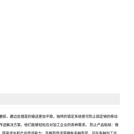
对销的磨损，磨边处理是的输送更加平稳，独特的锁定系统使可防止固定销的移动
传送解决方案，他们能够轻松应对加工企业的各种需求。 防止产品粘结：微
。 提高滤水和产品传送能力：平格型传送带拥有多种型号，可在各种加工应