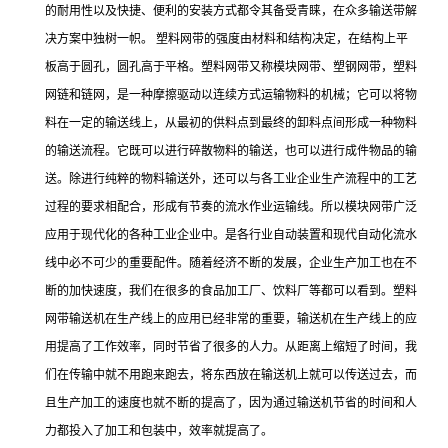
的耐用性以及快捷、便利的安装方式都令其备受青睐，在众多输送带解
决方案中独树一帜。 塑料网带的强度由材料和结构决定，在结构上平
板高于圆孔，圆孔高于平格。塑料网带又称模块网带、塑钢网带，塑料
网链和链网，是一种摩擦驱动以连续方式运输物料的机械；它可以将物
料在一定的输送线上，从最初的供料点到最终的卸料点间形成一种物料
的输送流程。它既可以进行碎散物料的输送，也可以进行成件物品的输
送。除进行纯粹的物料输送外，还可以与各工业企业生产流程中的工艺
过程的要求相配合，形成有节奏的流水作业运输线。所以模块网带广泛
应用于现代化的各种工业企业中。是各行业自动装置和现代自动化流水
线中必不可少的重要配件。随着经济不断的发展，企业生产加工也在不
断的加快速度，我们在很多的食品加工厂、饮料厂等都可以看到。塑料
网带输送机在生产线上的应用已经非常的重要，输送机在生产线上的应
用提高了工作效率，同时节省了很多的人力。从距离上缩短了时间，我
们在传输中就不用跑来跑去，将东西放在输送机上就可以传送过去，而
且生产加工的速度也就不断的提高了，因为通过输送机节省的时间和人
力都投入了加工和包装中，效率就提高了。