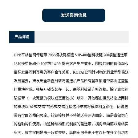
发送咨询信息
产品详请
OPB平格塑钢传送带 7956模块网格链 VIP-400塑料板链 200模塑运送带
1310模塑传输带 100塑料网链 提高客户生产效率，围绕共同的价值观和
目标发展互利互惠的客户合作关系，KOPAI公司针对物流行业新型输送
发展需要，研发出全新直线转弯输送机产品所有塑料输送带都由注塑塑
料模块构成。模块互锁安装在一起，由塑料铰链连杆连接。除了较窄的
输送带（一块完整的模块或宽度较小）以外，其他都由接头将临近两排
的模块以“砖式交错”的形式交错连接这种结构将模块相互锁住，使输送
带有牢固的横向强度。铰链接杆并不将输送带两边固定，而是当做切向
的枢轴构件使用。由这种结构形式制成的输送带，横向纵向都非常结实
牢固，横向牢固是由于砖式交错，纵向牢固是由于有连杆在多个剪切面