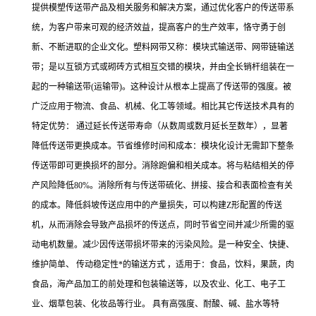
提供模塑传送带产品及相关服务和解决方案，通过优化客户的传送带系
统，为客户带来可观的经济效益，提高客户的生产效率，恪守勇于创
新、不断进取的企业文化。塑料网带又称：模块式输送带、网带链输送
带；是以互锁方式或砌砖方式相互交错的模块，并由全长销杆组装在一
起的一种输送带(运输带)。这种设计从根本上提高了传送带的强度。被
广泛应用于物流、食品、机械、化工等领域。相比其它传送技术具有的
特定优势： 通过延长传送带寿命（从数周或数月延长至数年），显著
降低传送带更换成本。节省维修时间和成本：模块化设计无需卸下整条
传送带即可更换损坏的部分。消除跑偏和相关成本。将与粘结相关的停
产风险降低80%。消除所有与传送带硫化、拼接、接合和表面检查有关
的成本。降低斜坡传送应用中的产量损失，可以构建Z形配置的传送
机，从而消除会导致产品损坏的传送点，同时节省空间并减少所需的驱
动电机数量。减少因传送带损坏带来的污染风险。是一种安全、快捷、
维护简单、 传动稳定性*的输送方式 ，适用于：食品，饮料，果蔬，肉
食品，海产品加工的前处理和包装输送等，以及农业、化工、电子工
业、烟草包装、化妆品等行业。 具有高强度、耐酸、碱、盐水等特