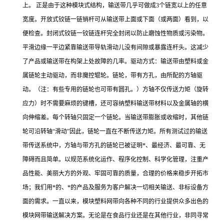
上。 正是由于这种模块式结构，输送带几乎可做成3个链宽以上的任意
宽度。开放式铰链一链销杆可从输送带上面或下面（或两面）看到，以
便检查。封闭式铰链一铰链连杆完全封闭以防止磨蚀性物质或污染物。
平滑边缘一平边紧靠输送带导轨滑动儿没有间隙或暴露连杆头。这减少
了产品或输送带在构架上处故障的几率。驱动方式：输送带由塑料或金
属链轮主动驱动，而非魔控辊轮。链轮，带有方孔，由所配的方轴驱
动。（注：有些专用的链轮也可带有圆孔。）方轴不仅传送力矩（旋转
应力）时不需要麻烦的键槽，还可容纳塑料输送带材料以及金属轴的横
向伸缩差。每个转轴只固定一个链轮。当输送带膨胀或收缩时，其他链
轮可沿转轴“滑动”因此，链轮一直在不断传送力矩。所有测试过的输送
带传送系统中，方轴与带方孔的链轮已被证明*、最经济、最可靠、无
障碍而且简单。以规范系统化运作、程序化控制、科学化管理，注重产
品性能、美丽大方的外观、牢固可靠的质量，合理的价格来稳步开拓市
场；我们用*的、*的产品及服务为客户解决一切相关输送、非标设备方
面的需求。一直以来，模块塑料网带向各种不同的行业提供众多出色的
模块网带输送解决方案。无论是在食品行业还是在其他行业，非同寻常