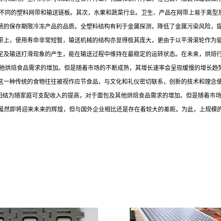
种不同的塑料网带和输送链板。其次，水果和蔬菜行业。卫生、产品在网带上易于离型
的保存期限冷冻产品的品质。全塑料结构有利于金属探测，降低了金属污染风险，提高
送带上，使用寿命非常短暂，输送机械的结构亦显得极其庞大，更由于以平滑滚轮作为
及输送打滑现象的产生，能在输送过程中维持在最稳定的运转状态。在未来，烘焙行业将
及其他烘焙食品需求的增加。但是随着市场的不断成熟，其增长速率会呈现缓慢的增长趋
这一种传统的食物往往被视作应节食品，与文化和礼仪密切联系，创新的技术和理念
一增长可以归结为随家庭可支配收入的提高，对于面包及其他烘焙食品需求的增加。但是随
焙行业虽然即将迎来未来的辉煌，但与国外企业相比还是存在着较大的差距。为此，上规