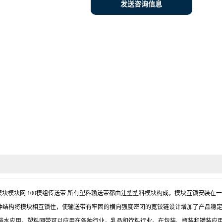
发送咨询信息
带 400模块模块网 100模组传送带 所有塑料输送带都由注塑塑料模块构成，模块互锁
这种结构将模块相互锁住，使输送带有牢固的横向强度密闭的宽铰链设计增加了产品稳
排水应用。塑料网带可以应用在各种行业，乳品和饮料行业。在包装、瓶装和罐装应