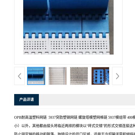
产品详请
OPB耐高温塑料网链 5937突肋塑钢网链 螺旋塔模塑网格链 5937模组
小）以外，其他都由接头将临近两排的模块以“砖式交错”的形式交错连接
防止固定销的移动和脱落。独特设计的开口区域，适用于冷却输送带和倾斜