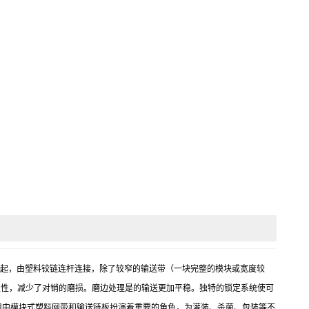
安装在一起，由塑料铰链连杆连接，除了较窄的输送带（一块完整的模块或宽度较
定性，减少了对销的磨损。磨边处理是的输送更加平稳。独特的锁定系统使可
用中模块式塑料网带和输送链板扮演着重要的角色，为灌装、杀菌、包装等不