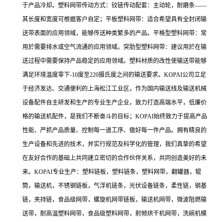
于产品冷却。塑料网带传动方式：铰链传动配套：主动轮，耐磨条——
其长度和宽度可根据客户自定；平板塑料网带：适合希望具有全封闭输
送带表面的应用领域，能够传送种类繁多的产品。平格型塑料网带：常
用於需要排水或空气流通的应用领域。突肋型塑料网带：建议用於在输
送过程中需要保持产品稳定的应用领域。塑料材质的改性使输送带能够
满足环境温度零下-10度至220摄氏度之间的输送要求。KOPAI公司立足
于经济发达、交通便利的上海松江工业区，作为国内输送线及输送机械
设备配件自主研发和生产的专业生产企业，致力打造高端水平，低廉价
格的输送机配件，是我们不断奋斗的目标；KOPAI始终致力于提高产品
性能、严抓产品质量、控制每一道工序、做好每一件产品。拥有精良的
生产设备和先进的技术，并实行规范及科学化的管理，我们真挚的希望
在友好合作的基础上共同建立密切的合作伙伴关系，共同创造美好的未
来。KOPAI专业生产：塑料链板，塑料链条，塑料网带，翻罐器，辊
筒，输送机，不锈钢链板，气浮机链条，光伏设备链条，柔性链，钢基
链，夹持链，食品级网带，螺旋机网带链板，输送机网带，微波阻燃输
送带，耐高温塑料网带，食品级塑料网带，射频烘干机网带，洗碗机模