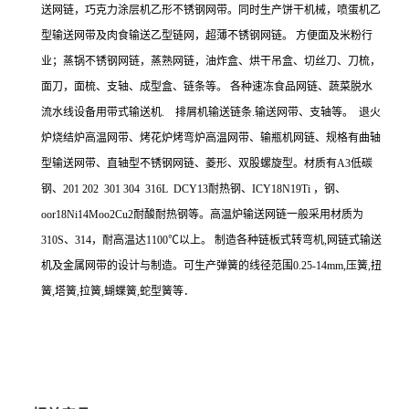
送网链，巧克力涂层机乙形不锈钢网带。同时生产饼干机械，喷蛋机乙
型输送网带及肉食输送乙型链网，超薄不锈钢网链。 方便面及米粉行
业；蒸锅不锈钢网链，蒸熟网链，油炸盒、烘干吊盒、切丝刀、刀梳，
面刀，面梳、支轴、成型盒、链条等。 各种速冻食品网链、蔬菜脱水
流水线设备用带式输送机. 排屑机输送链条.输送网带、支轴等。 退火
炉烧结炉高温网带、烤花炉烤弯炉高温网带、输瓶机网链、规格有曲轴
型输送网带、直轴型不锈钢网链、菱形、双股螺旋型。材质有A3低碳
钢、201 202 301 304 316L DCY13耐热钢、ICY18N19Ti ，钢、
oor18Ni14Moo2Cu2耐酸耐热钢等。高温炉输送网链一般采用材质为
310S、314，耐高温达1100℃以上。 制造各种链板式转弯机,网链式输送
机及金属网带的设计与制造。可生产弹簧的线径范围0.25-14mm,压簧,扭
簧,塔簧,拉簧,蝴蝶簧,蛇型簧等．