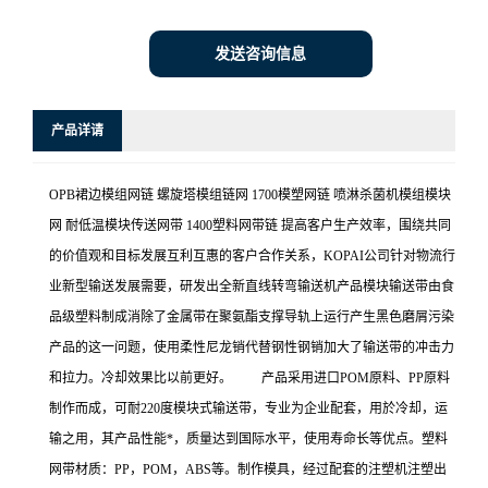
发送咨询信息
产品详请
OPB裙边模组网链 螺旋塔模组链网 1700模塑网链 喷淋杀菌机模组模块
网 耐低温模块传送网带 1400塑料网带链 提高客户生产效率，围绕共同
的价值观和目标发展互利互惠的客户合作关系，KOPAI公司针对物流行
业新型输送发展需要，研发出全新直线转弯输送机产品模块输送带由食
品级塑料制成消除了金属带在聚氨酯支撑导轨上运行产生黑色磨屑污染
产品的这一问题，使用柔性尼龙销代替钢性钢销加大了输送带的冲击力
和拉力。冷却效果比以前更好。 产品采用进口POM原料、PP原料
制作而成，可耐220度模块式输送带，专业为企业配套，用於冷却，运
输之用，其产品性能*，质量达到国际水平，使用寿命长等优点。塑料
网带材质：PP，POM，ABS等。制作模具，经过配套的注塑机注塑出