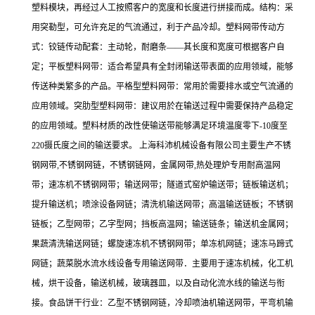
塑料模块，再经过人工按照客户的宽度和长度进行拼接而成。结构：采
用突勒型，可允许充足的气流通过，利于产品冷却。塑料网带传动方
式：铰链传动配套：主动轮，耐磨条——其长度和宽度可根据客户自
定；平板塑料网带：适合希望具有全封闭输送带表面的应用领域，能够
传送种类繁多的产品。平格型塑料网带：常用於需要排水或空气流通的
应用领域。突肋型塑料网带：建议用於在输送过程中需要保持产品稳定
的应用领域。塑料材质的改性使输送带能够满足环境温度零下-10度至
220摄氏度之间的输送要求。 上海科沛机械设备有限公司主要生产不锈
钢网带,不锈钢网链，不锈钢链网，金属网带,热处理炉专用耐高温网
带；速冻机不锈钢网带；输送网带；隧道式窑炉输送带；链板输送机；
提升输送机；喷涂设备网链；清洗机输送网带；高温输送链板；不锈钢
链板；乙型网带；乙字型网；挡板高温网；输送链条；输送机金属网；
果蔬清洗输送网链；螺旋速冻机不锈钢网带；单冻机网链；速冻马蹄式
网链；蔬菜脱水流水线设备专用输送网带．主要用于速冻机械，化工机
械，烘干设备，输送机械，玻璃器皿，以及自动化流水线的输送与衔
接。食品饼干行业：乙型不锈钢网链，冷却喷油机输送网带，平弯机输