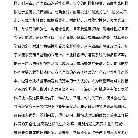
性，耐冲击。具有较高的弹性模量，很高的刚性和硬度，强度和比刚性
接近于金属；拉伸强度，弯曲强度，耐蠕变性和耐疲劳性*，耐反复冲
击，去载回复性优；摩擦系数小，耐磨耗，尺寸稳定性好，表面光泽
好，有较高的粘弹性，电绝缘性优，且不受温度影响；耐绝缘性好且不
受湿度影响；耐化学性优：除了强酸、酚类和有机卤化物外，对其他化
学品稳定，耐油；机械性能受温度影响小，具有较高的热变形温度。用
于快速求变而且创新的应用上。因此降低传统运输系统的物品损坏率，
提高生产力的模组塑料网带已成为满足市场需求的关键。公司推出的塑
料网带链的新型技术解决方案有效的改善了物品的生产安全性和生产效
率。经常改变堆叠布局是解决方案的一大优势，因为调整布局可以降低
了不稳定堆叠支撑时对人力资源的占用。上海科沛机械设备有限公司塑
料模块式输送网带提供了一种机动、平滑、均匀的平台，使堆叠在*达
到纸板宽度五倍的情况下仍能安全移动。与滚轴系统的堆叠高度相比，
具有很大优势。塑料网带，塑料链网，模块式网链的优势：提高工作操
作员的安全性.提高输送机的生产效率，特别是通过改变堆叠布局减少
堆叠失稳造成的停机时间。原来用于支撑不稳定堆叠占用的人力资源可