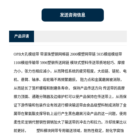
发送咨询信息
产品详请
OPB大孔模组带 带滚珠塑钢网格链 2000模塑网带链 5935模组模组带
1100模组传输带 5996塑钢传送网链 模块式塑料传送带质地轻巧、摩擦
力小，张力也相应减小，从而降低系统的疲劳程度，大齿链、链轮、电
机、悬臂、轴承、齿轮箱不再频繁磨损， 阻力点和金属磨屑被消除，
从而延长了笼杆螺帽和耐磨条寿命， 保持产品传送方向 传送带的高摩
擦力顶面、通路分隔器及边缘护栏可以使产品保持在传送带上，从而保
证下游传输和包装作业有效进行模块输送带由食品级塑料制成消除了金
属带在聚氨酯支撑导轨上运行产生黑色磨屑污染产品的这一问题，使用
柔性尼龙销代替钢性钢销加大了输送带的冲击力和拉力。冷却效果比以
前更好。 塑料模块网带专用输送领域，耐热性稳定，耐化学腐蚀