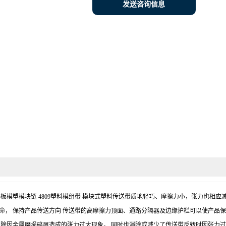
发送咨询信息
料网链 400平板模塑模块链 4809塑料模组带 模块式塑料传送带质地轻巧、摩擦力小，
命， 保持产品传送方向 传送带的高摩擦力顶面、通路分隔器及边缘护栏可以使产品
消除因金属磨损碎屑造成的张力过大现象。 同时也消除或减少了传送带反转时因张力