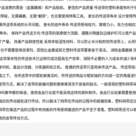
产品浪费的黑斑（金属磨屑）和产品粘结。 更佳的产品质量 传送带的塑料表面有利于
焊接，无需碾磨，无需“翻带”，也无需使用特殊工具。 更长的传送带寿命 设计使
 金属传送带系统的头号问题。 更长的组件寿命 传送带质地轻巧、摩擦力小，张力也
寿命。 保持产品传送方向 传送带的高摩擦力顶面、通路分隔器及边缘护栏可以使产品
产量。 改善产品释放性能 采用非吸湿性材料，可以防止水分粘附到传送带上，从而
，也不需要使用润滑剂，因而比金属或其它塑料传送带要更易于清洁。 消除金属磨屑
 这项革命性的传送技术已证明可成功提高生产效率、消除不必要的人力成本并减少各
列机、废品分流器、分拣器和校正机。 普通的传送带只是用来传送产品。 传送带技
面之下。 当传送带中的辊轮被激活时，所传送的物品与辊轮轴的方向成一定的角度进
送带方式，解决了皮带的跑偏问题和更换难清洗不容易的缺点。一般常规的塑料网带采
一种叫聚甲醛的味道，使用食品行业就不能采用这样的原料制作。食品行业如果需要使用
相应的传动链轮进行传动，所以解决了网带在传动的过程中的跑偏现象，塑料网带还
网带在输送产品的过程中有挡板的作用使用输送的产品不至于滑落。塑料网带还可以
统的皮带传动方式。