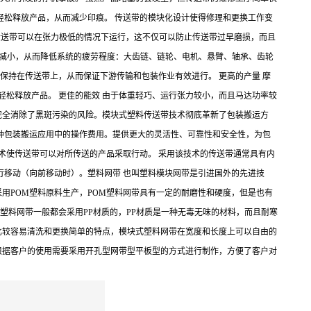
轻松释放产品，从而减少印痕。 传送带的模块化设计使得修理和更换工作变
得传送带可以在张力极低的情况下运行，这不仅可以防止传送带过早磨损，而且
相应减小，从而降低系统的疲劳程度：大齿链、链轮、电机、悬臂、轴承、齿轮
保持在传送带上，从而保证下游传输和包装作业有效进行。 更高的产量 摩
轻松释放产品。 更佳的能效 由于体重轻巧、运行张力较小，而且马达功率较
 完全消除了黑斑污染的风险。模块式塑料传送带技术彻底革新了包装搬运方
种包装搬运应用中的操作费用。提供更大的灵活性、可靠性和安全性，为包
术使传送带可以对所传送的产品采取行动。 采用该技术的传送带通常具有内
行移动（向前移动时）。塑料网带 也叫塑料模块网带是引进国外的先进技
用POM塑料原料生产，POM塑料网带具有一定的耐磨性和硬度，但是也有
塑料网带一般都会采用PP材质的，PP材质是一种无毒无味的材料，而且耐寒
比较容易清洗和更换简单的特点，模块式塑料网带在宽度和长度上可以自由的
根据客户的使用需要采用开孔型网带型平板型的方式进行制作，方便了客户对