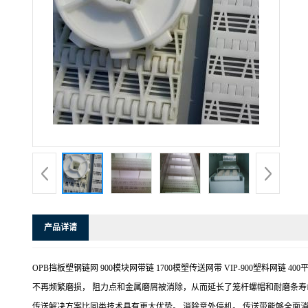
产品详请
OPB挡板塑钢链网 900模块网带链 1700模塑传送网带 VIP-900塑
不再频繁磨损， 阻力点和金属磨屑被消除，从而延长了笼杆螺帽和耐磨条寿
传送解决方案比同类技术具有更大优势。 消除意外停机。 传送带能够全面