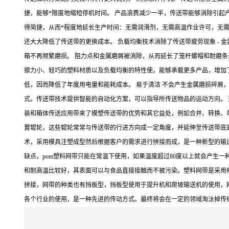
捷，能够*限度地缩短停机时间。 产品浪费减少一半，传送带能够消除引起
得简捷，从而*程度地延长生产时间：无需润滑剂，无需高温作业许可，无需
还大大降低了传送带的更换成本。 负载均衡技术消除了传送带疲劳现象 -
箱不再频繁磨损。 阻力点和金属磨屑被消除，从而延长了笼杆螺帽和耐磨条
擦力小、轻巧的塑料材质以及负载均衡的特性使。能够承载更多产品，增加了
低，因而降低了年度用电量和能耗成本。 易于清洁 不会产生金属磨损碎屑
式。传送带技术提供智能的自动化方案，可以指导所传送物品的运动方向。
装和箱体传送应用带来了模塑传送带的优势和其它益处，例如合并、转换、单
置辊轮，这些辊轮常常与传送带的行进方向成一定角度，并延伸至传送带底
术，采用模具注塑成型然后根据客户的需求进行拼接而成，是一种新型的输
缺点，pom塑料网带只能在常温下使用，如果温度超过80度以上就会产生
和耐高温比较好，其表面可以与食品直接接触而不被污染。塑料网带是采用
拼接，网带的种类也有挡板型，挡板型使用于提升机和爬坡输送机的使用，
各个行业的使用，是一种先进的传动方式。最终将会在一定的领域淘汰掉传