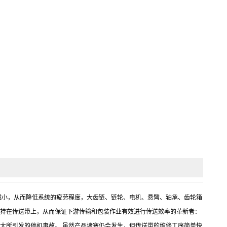
张力也相应减小，从而降低系统的疲劳程度，大齿链、链轮、电机、悬臂、轴承、齿轮箱
保持在传送带上，从而保证下游传输和包装作业有效进行传送效率的革新者：
过大所引发的停机事故。 虽然产品堵塞仍会发生，但传送带的维修工序简单快