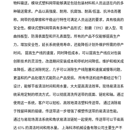
物料输送，模块式塑料网带能够满足包括包装材料和人员运送在内的多
种输送需求。产品以高强度、耐用、抗腐蚀、耐高/低温、抗冲击而著
称。网带的低摩擦和平稳运行特性可满足人员运送的要求，具有极高的
安全性。模块式塑料网带具有多种产品形式：耐磨（TPE）嵌入型、弯
曲挡板型、防滑表面型和开孔表面型。所有的产品不仅能够提高生产
力，增加安全性，延长系统使用寿命，还能降低计划外维护所需的停产
时间。 提高生产线的速度，同时降低成本，可以提高生产线应对包装
创新技术的灵活性，改造期间安装成本和停机时间降低，维护和相关成
本降低，通过消除死区，几乎可以消除生产线阻塞和速度减慢等问题，
更温和的产品处理方式能防止产品受损。 所有传送机组件都经过专门
设计，能够节省清洁时间和用水量，大大提高清洁效率。现场易清洁系
统采用定制的喷流方式，可以彻底清洗传送带的底面、链轮和轴。通过
使用这一系统，客户可以轻松、高效地清洁塑料传送带。 通过消除易
于残留碎屑的接缝，传送带进一步增强了模塑传送带的易清洁性能。
通过与易现场清洁系统和角状易清洁链轮一起使用，传送带可以节省高
达 65% 的清洁时间和用水量。 上海科沛机械设备有限公司主要生产不