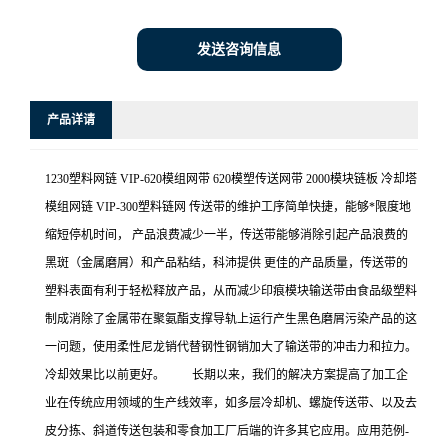
发送咨询信息
产品详请
1230塑料网链 VIP-620模组网带 620模塑传送网带 2000模块链板 冷却塔
模组网链 VIP-300塑料链网 传送带的维护工序简单快捷，能够*限度地
缩短停机时间， 产品浪费减少一半，传送带能够消除引起产品浪费的
黑斑（金属磨屑）和产品粘结，科沛提供 更佳的产品质量，传送带的
塑料表面有利于轻松释放产品，从而减少印痕模块输送带由食品级塑料
制成消除了金属带在聚氨酯支撑导轨上运行产生黑色磨屑污染产品的这
一问题，使用柔性尼龙销代替钢性钢销加大了输送带的冲击力和拉力。
冷却效果比以前更好。 长期以来，我们的解决方案提高了加工企
业在传统应用领域的生产线效率，如多层冷却机、螺旋传送带、以及去
皮分拣、斜道传送包装和零食加工厂后端的许多其它应用。应用范例-