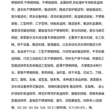
锈钢网带,不锈钢网链，不锈钢链网，金属网带,热处理炉专用耐高温网
带；速冻机不锈钢网带；输送网带；隧道式窑炉输送带；链板输送机；
提升输送机；喷涂设备网链；清洗机输送网带；高温输送链板；不锈钢
链板；乙型网带；乙字型网；挡板高温网；输送链条；输送机金属网；
果蔬清洗输送网链；螺旋速冻机不锈钢网带；单冻机网链；速冻马蹄式
网链；蔬菜脱水流水线设备专用输送网带．主要用于速冻机械，化工机
械，烘干设备，输送机械，玻璃器皿，以及自动化流水线的输送与衔
接。食品饼干行业：乙型不锈钢网链，冷却喷油机输送网带，平弯机输
送网链，巧克力涂层机乙形不锈钢网带。同时生产饼干机械，喷蛋机乙
型输送网带及肉食输送乙型链网，超薄不锈钢网链。 方便面及米粉行
业；蒸锅不锈钢网链，蒸熟网链，油炸盒、烘干吊盒、切丝刀、刀梳，
面刀，面梳、支轴、成型盒、链条等。 各种速冻食品网链、蔬菜脱水
流水线设备用带式输送机. 排屑机输送链条.输送网带、支轴等。 退火
炉烧结炉高温网带、烤花炉烤弯炉高温网带、输瓶机网链、规格有曲轴
型输送网带、直轴型不锈钢网链、菱形、双股螺旋型。材质有A3低碳
钢、201 202 301 304 316L DCY13耐热钢、ICY18N19Ti ，钢、