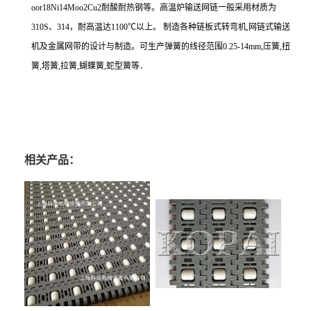
oor18Ni14Moo2Cu2耐酸耐热钢等。高温炉输送网链一般采用材质为
310S、314，耐高温达1100℃以上。 制造各种链板式转弯机,网链式输送
机及金属网带的设计与制造。可生产弹簧的线径范围0.25-14mm,压簧,扭
簧,塔簧,拉簧,蝴蝶簧,蛇型簧等．
相关产品：