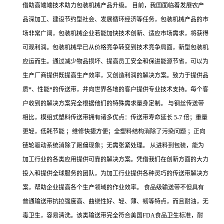
借助高端端技术助力包装机械产品升级。 目前，我国面临着发展农产
品深加工、建设节约型社会、发展循环经济等任务，包装机械产品的市
场非常广阔，包装机械企业若能加快技术创新、适应市场需求，将获得
可观利润。包装机械早已从价格竞争转变到技术竞争局面，新型包装机
应运而生。通过减少物品损坏、提高员工安全和保进能源节省，可以为
生产厂商提供既提高生产效率，又创造利润的解决方案。致力于提供品
质*、性能*的传送带，并向世界各地的客户提供专业技术支持。每个客
户收到的解决方案完全根据他们的特殊需求量身定制。 与钢丝传送带
相比，模组式塑料传送带拥有诸多优点：传送带寿命延长 5-7 倍；重量
更轻，低耗节能 ；维修快捷方便；全塑料结构消除了污染问题 ；正向
链轮驱动系统消除了跑偏现象；无需张紧处理。 从进料到包装，能为
加工行业的各类应用提供可靠的解决方案。凭借我们在创新方面的大力
投入和提供全球服务的团队，为加工行业提供各种灵巧的传送带解决方
案，帮助企业提高各个生产领域的作业效率。 食品级输送带不但具有
普通输送带抗拉强度高、曲绕性好、轻、薄、韧等特点，而且耐油，无
毒卫生，容易清洗。该类输送带完全符合美国FDA食品卫生标准，耐