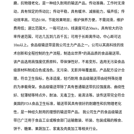
磨，抗物理老化，是一种经久耐用的输送产品。传动准确，工作时无滑
动，具有恒定的传动比；传动平稳，具有缓冲、减振能力，噪声低；传
动效率高，可达0.98，节能效果明显；维护保养方便，不需润滑，维护
费用低；速比范围大，一般可达10，线速度可达50m/s，具有较大的功
率传递范围，可达几瓦到几百千瓦；可用于长距离传动，中心距可达
10m以上。食品级输送带是我公司主力产品之一。公司以其高科技的技
术创新和全程控制的生产流程，制造出世界*的高品质的食品输送带。
该产品选用高强度优质原料，带体弹性好，不易变形。选用无污染食品
级原材料制成白色或浅色，无污染、无影异味覆盖层。产品配方设计合
理，符合卫生指标，色泽适度，轻巧耐用.食品级输送带由经特殊处理
的为承载骨架。食品级输送带除了具有普通输送带抗拉强度高、曲绕性
好、轻薄韧等特点外，耐油、无毒卫生、易清洁等。该传送带完全符合
美国的FDA食品卫生标准，输送带其具有很好的耐磨性和抗物理老化
性，是一种经久耐用的理想的输送带产品。 我公司生产的食品级输送
带已广泛用于食品工业或粮食部门运输散装、听装、包装成箱的粮食、
饼干、糖果、果蔬加工、家禽及肉类加工等相关行业。