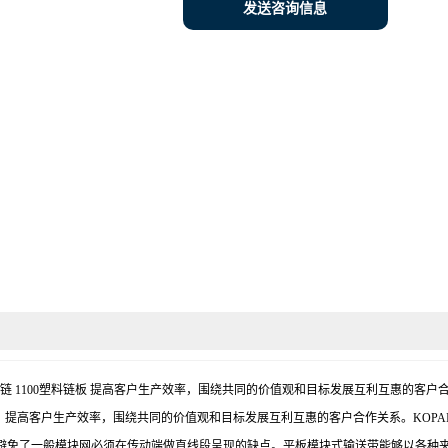
发送咨询信息
链 5937塑料网链 1100塑料链板 提高客户生产效率，围绕共同的价值观和目标发展互利互
效。提高客户生产效率，围绕共同的价值观和目标发展互利互惠的客户合作关系。KOP
避免了一般模块网必须在传动端做直线段呈现的缺点。平板模块式输送带能够以各种