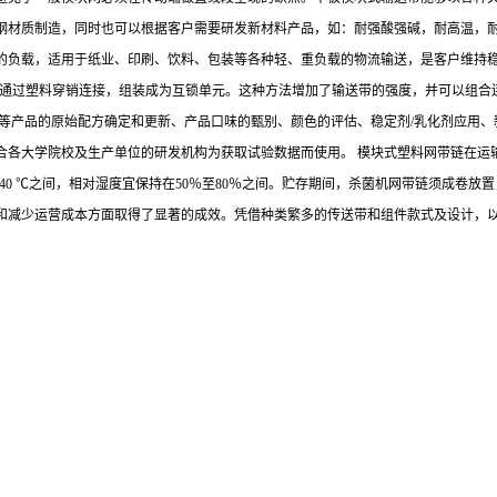
钢材质制造，同时也可以根据客户需要研发新材料产品，如：耐强酸强碱，耐高温，
的负载，适用于纸业、印刷、饮料、包装等各种轻、重负载的物流输送，是客户维持稳定
网带通过塑料穿销连接，组装成为互锁单元。这种方法增加了输送带的强度，并可以组
等产品的原始配方确定和更新、产品口味的甄别、颜色的评估、稳定剂/乳化剂应用、
合各大学院校及生产单位的研发机构为获取试验数据而使用。 模块式塑料网带链在运
40 ℃之间，相对湿度宜保持在50％至80％之间。贮存期间，杀菌机网带链须成卷放
和减少运营成本方面取得了显著的成效。凭借种类繁多的传送带和组件款式及设计，
以产生一种“撑起”效果，从而防止产品粘结在传送带表面上。即使是最易碎的海鲜产
产品传送能力。采用优质材料制成的传送带模块切实消除了破损，而敞链型传送带十分