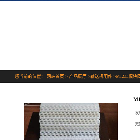
您当前的位置：
网站首页
>
产品展厅
>
输送机配件
>
M1233模块
M
发
更