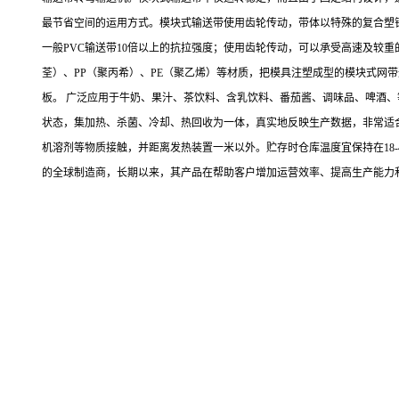
最节省空间的运用方式。模块式输送带使用齿轮传动，带体以特殊的复合塑
一般PVC输送带10倍以上的抗拉强度；使用齿轮传动，可以承受高速及较重
荃）、PP（聚丙希）、PE（聚乙烯）等材质，把模具注塑成型的模块式
板。 广泛应用于牛奶、果汁、茶饮料、含乳饮料、番茄酱、调味品、啤酒、
状态，集加热、杀菌、冷却、热回收为一体，真实地反映生产数据，非常适
机溶剂等物质接触，并距离发热装置一米以外。贮存时仓库温度宜保持在18-
的全球制造商，长期以来，其产品在帮助客户增加运营效率、提高生产能力
应对加工企业的各种输送需求。防止产品粘结：微突型传送带上的小突起可
力：平格型传送带拥有多种型号，可在各种加工应用领域中提供*的滤水和
相关产品：