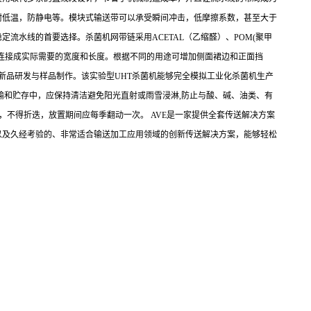
耐低温，防静电等。模块式输送带可以承受瞬间冲击，低摩擦系数，甚至大于
流水线的首要选择。杀菌机网带链采用ACETAL（乙缩醛）、POM(聚甲
合连接成实际需要的宽度和长度。根据不同的用途可增加侧面裙边和正面挡
新品研发与样品制作。该实验型UHT杀菌机能够完全模拟工业化杀菌机生产
输和贮存中，应保持清洁避免阳光直射或雨雪浸淋,防止与酸、碱、油类、有
置，不得折迭，放置期间应每季翻动一次。 AVE是一家提供全套传送解决方案
以及久经考验的、非常适合输送加工应用领域的创新传送解决方案，能够轻松
品，这些传送带也可实现更高的产量和更佳的品质。提高滤水和产品传送能
易于清洁。