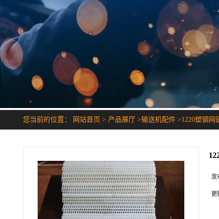
您当前的位置：
网站首页
>
产品展厅
>
输送机配件
>
1220塑钢网
1
发
更