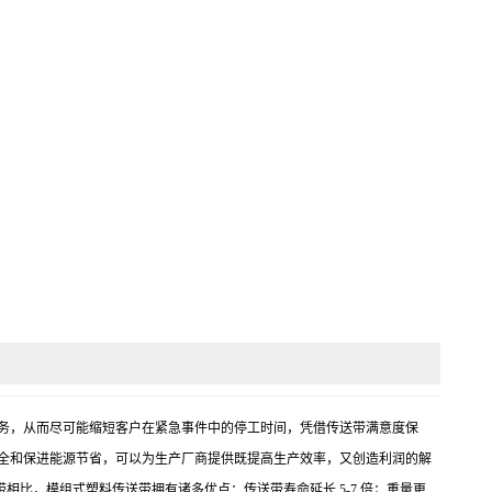
急发货服务，从而尽可能缩短客户在紧急事件中的停工时间，凭借传送带满意度保
全和保进能源节省，可以为生产厂商提供既提高生产效率，又创造利润的解
比，模组式塑料传送带拥有诸多优点：传送带寿命延长 5-7 倍；重量更