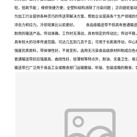
轻，低耗节能 ；维修快捷方便；全塑料结构消除了污染问题 ；正向链轮驱
为加工行业提供各种灵巧的传送带解决方案，帮助企业提高各个生产领域的
冲击力和拉力。冷却效果比以前更好。 食品级输送带不但具有普通输送带
耐用的输送产品。传动准确，工作时无滑动，具有恒定的传动比；传动平稳，具
具有较大的功率传递范围，可达几瓦到几百千瓦；可用于长距离传动，中心
强度优质原料，带体弹性好，不易变形。选用无污染食品级原材料制成白色
普通输送带抗拉强度高、曲绕性好、轻薄韧等特点外，耐油、无毒卫生、易
输送带已广泛用于食品工业或粮食部门运输散装、听装、包装成箱的粮食、