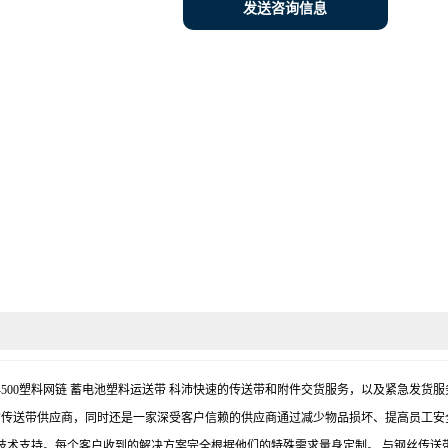
发送咨询信息
带链 VIP-500塑料网链 蓄电池塑料运送带 科沛快速的传送带和附件交货服务，以及紧
的传送带供应商，同时还是一家深受客户信赖的供应商通过减少物品损坏、提高员工安
术支持。每个客户收到的解决方案完全根据他们的特殊需求量身定制。 与钢丝传送带相