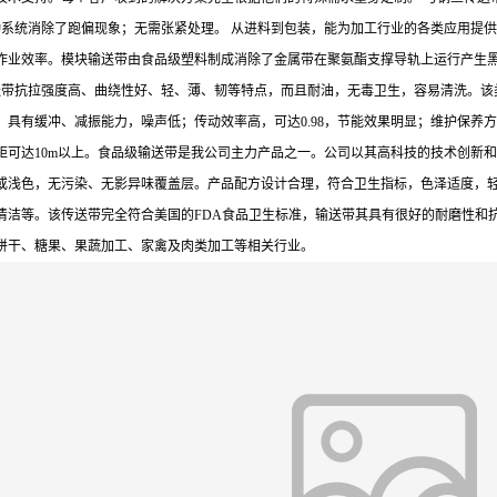
动系统消除了跑偏现象；无需张紧处理。 从进料到包装，能为加工行业的各类应用提
作业效率。模块输送带由食品级塑料制成消除了金属带在聚氨酯支撑导轨上运行产生
抗拉强度高、曲绕性好、轻、薄、韧等特点，而且耐油，无毒卫生，容易清洗。该类
有缓冲、减振能力，噪声低；传动效率高，可达0.98，节能效果明显；维护保养方便
距可达10m以上。食品级输送带是我公司主力产品之一。公司以其高科技的技术创新
或浅色，无污染、无影异味覆盖层。产品配方设计合理，符合卫生指标，色泽适度，轻
清洁等。该传送带完全符合美国的FDA食品卫生标准，输送带其具有很好的耐磨性和
饼干、糖果、果蔬加工、家禽及肉类加工等相关行业。