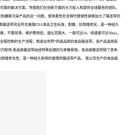
供可靠的解决方案。凭借我们在创新方面的大力投入和提供全球服务的团队，
黑色磨屑污染产品的这一问题，使用柔性尼龙销代替钢性钢销加大了输送带的
输送带完全符合美国FDA食品卫生标准，耐磨，抗物理老化，是一种经久
，不需润滑，维护费用低；速比范围大，一般可达10，线速度可达50m/s，
和全程控制的生产流程，制造出世界*的高品质的食品输送带。该产品选用高
巧耐用.食品级输送带由经特殊处理的为承载骨架。食品级输送带除了具有
抗物理老化性，是一种经久耐用的理想的输送带产品。 我公司生产的食品级