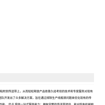
，可以防止水分粘附到传送带上，从而轻松释放产品依靠久经考验的技术和专家服务对现有
团队开发出了众多解决方案，旨在通过排除生产线瓶颈问题来优化现有的传
性能。 优点 提供一站式服务能力：拥有完整的传送带项目，能对所有机械相