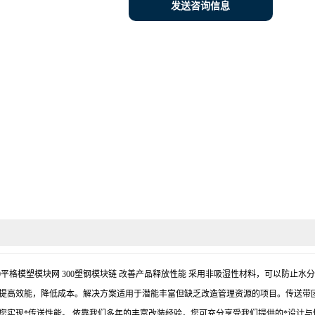
发送咨询信息
0塑钢网带 1100平格模塑模块网 300塑钢模块链 改善产品释放性能 采用非吸湿性材料
格提高效能，降低成本。解决方案适用于潜能丰富但缺乏改造管理资源的项目。传送带
您实现*传送性能。 依靠我们多年的丰富改装经验，您可充分享受我们提供的*设计与