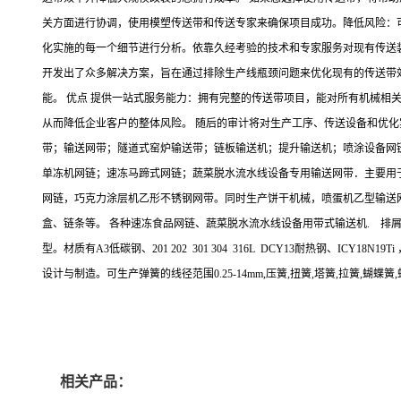
关方面进行协调，使用模塑传送带和传送专家来确保项目成功。降低风险：
化实施的每一个细节进行分析。依靠久经考验的技术和专家服务对现有传送
开发出了众多解决方案，旨在通过排除生产线瓶颈问题来优化现有的传送带效
能。 优点 提供一站式服务能力：拥有完整的传送带项目，能对所有机械
从而降低企业客户的整体风险。 随后的审计将对生产工序、传送设备和优化
带；输送网带；隧道式窑炉输送带；链板输送机；提升输送机；喷涂设备网
单冻机网链；速冻马蹄式网链；蔬菜脱水流水线设备专用输送网带．主要用
网链，巧克力涂层机乙形不锈钢网带。同时生产饼干机械，喷蛋机乙型输送
盒、链条等。 各种速冻食品网链、蔬菜脱水流水线设备用带式输送机. 排
型。材质有A3低碳钢、201 202 301 304 316L DCY13耐热钢、ICY
设计与制造。可生产弹簧的线径范围0.25-14mm,压簧,扭簧,塔簧,拉簧,蝴蝶簧
相关产品：