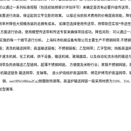
可以通过一系列标准规程（包括初始预审计评估环节）来确定是否有必要升级传送带，
装置进行改装，保证起到立竿见影的效果。 以接近当前技术费用的价格提高效能，降
率并降低大规模改装的总拥有成本。 如果您选择使用传送带，将帮助您实现*传送性
相关方面进行协调，使用模塑传送带和传送专家来确保项目成功。降低风险：可以通过
实施的每一个细节进行分析。 上海科沛机械设备有限公司主要生产不锈钢网带,不锈
链；清洗机输送网带；高温输送链板；不锈钢链板；乙型网带；乙字型网；挡板高温
于速冻机械，化工机械，烘干设备，输送机械，玻璃器皿，以及自动化流水线的输送
网带及肉食输送乙型链网，超薄不锈钢网链。 方便面及米粉行业；蒸锅不锈钢网链，
屑机输送链条.输送网带、支轴等。 退火炉烧结炉高温网带、烤花炉烤弯炉高温网带
18N19Ti ，钢、oor18Ni14Moo2Cu2耐酸耐热钢等。高温炉输送网链一般采用材质为3
,蛇型簧等．