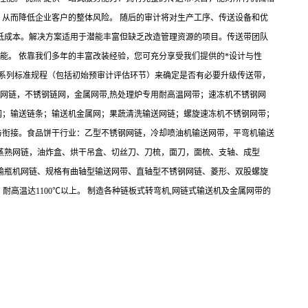
从而降低企业客户的整体风险。 随后的审计将对生产工序、传送设备和优
低成本。解决方案适用于潜能丰富但缺乏改造管理资源的项目。传送带团队
能。 依靠我们多年的丰富改装经验，您可充分享受我们提供的*设计与性
一系列标准规程（包括初始预审计评估环节）来确定是否有必要升级传送带，
钢网链，不锈钢链网，金属网带,热处理炉专用耐高温网带；速冻机不锈钢网
网；输送链条；输送机金属网；果蔬清洗输送网链；螺旋速冻机不锈钢网带；
与衔接。食品饼干行业：乙型不锈钢网链，冷却喷油机输送网带，平弯机输送
蒸熟网链，油炸盒、烘干吊盒、切丝刀、刀梳，面刀，面梳、支轴、成型
、输瓶机网链、规格有曲轴型输送网带、直轴型不锈钢网链、菱形、双股螺旋
10S、314，耐高温达1100℃以上。 制造各种链板式转弯机,网链式输送机及金属网带的