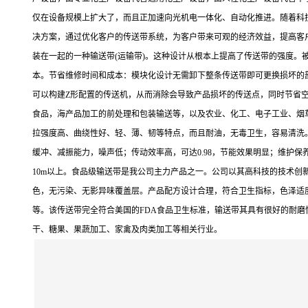
仅在设备规模上扩大了，而且正加速向光机电一体化、自动化推进。随着科
决方案，通过优化客户的传送带系统，为客户带来可观的经济效益，提高客
装在一起的一种输送带(运输带)。这种设计从根本上提高了传送带的强度。
本。节省维修时间和成本：模块化设计无需卸下整条传送带即可更换损坏的
可以构建Z形配置的传送机，从而消除会导致产品损坏的传送点，同时节省空
食品，海产品加工的前处理和包装输送等，以及农业、化工、电子工业、烟
拉强度高、曲绕性好、轻、薄、韧等特点，而且耐油，无毒卫生，容易清洗
缓冲、减振能力，噪声低；传动效率高，可达0.98，节能效果明显；维护保
10m以上。食品级输送带是我公司主力产品之一。公司以其高科技的技术
色，无污染、无影异味覆盖层。产品配方设计合理，符合卫生指标，色泽适
等。该传送带完全符合美国的FDA食品卫生标准，输送带其具有很好的耐
干、糖果、果蔬加工、家禽及肉类加工等相关行业。