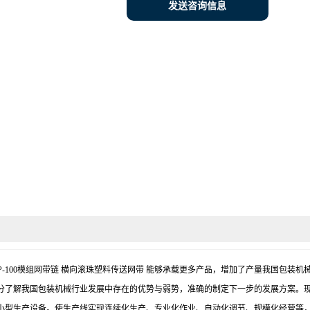
发送咨询信息
AB塑料网格带 VIP-100模组网带链 横向滚珠塑料传送网带 能够承载更多产品，增加了产
分了解我国包装机械行业发展中存在的优势与弱势，准确的制定下一步的发展方案。
小型生产设备。使生产线实现连续化生产、专业化作业、自动化调节、规模化经营等，