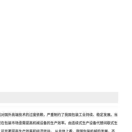
量我国包装机械对国外高端技术的过度依赖，严重制约了我国包装工业持续、稳定发展。当
现在包装市场亟需提高机械设备的生产效率。由连续式生产设备代替间歇式生
可显著提高生产效率和经济效益。 从总体上看，我国包装机械的发展，不