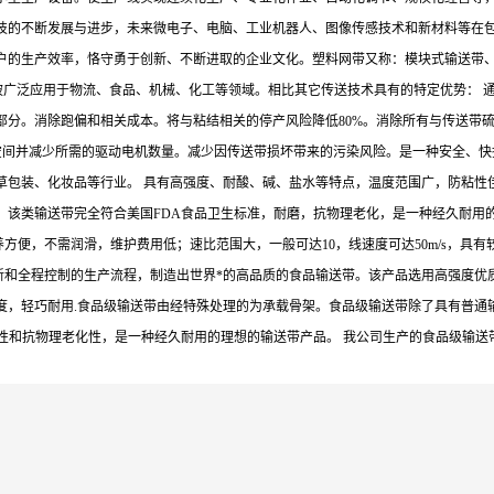
技的不断发展与进步，未来微电子、电脑、工业机器人、图像传感技术和新材料等在
户的生产效率，恪守勇于创新、不断进取的企业文化。塑料网带又称：模块式输送带
被广泛应用于物流、食品、机械、化工等领域。相比其它传送技术具有的特定优势： 
部分。消除跑偏和相关成本。将与粘结相关的停产风险降低80%。消除所有与传送带
间并减少所需的驱动电机数量。减少因传送带损坏带来的污染风险。是一种安全、快捷
草包装、化妆品等行业。 具有高强度、耐酸、碱、盐水等特点，温度范围广，防粘性
。该类输送带完全符合美国FDA食品卫生标准，耐磨，抗物理老化，是一种经久耐用
养方便，不需润滑，维护费用低；速比范围大，一般可达10，线速度可达50m/s，
创新和全程控制的生产流程，制造出世界*的高品质的食品输送带。该产品选用高强度
度，轻巧耐用.食品级输送带由经特殊处理的为承载骨架。食品级输送带除了具有普通
磨性和抗物理老化性，是一种经久耐用的理想的输送带产品。 我公司生产的食品级输