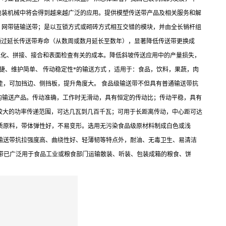
包装机械中将会得到越来越广泛的应用。提供模塑传送带产品及相关服务和解
、网带链输送带；是以互锁方式或砌砖方式相互交错的模块，并由全长销杆组
通过延长传送带寿命（从数周或数月延长至数年），显著降低传送带更换成
硫化、拼接、接合和表面检查有关的成本。降低斜坡传送应用中的产量损失，
、维护简单、 传动稳定性*的输送方式 ，适用于：食品，饮料，果蔬，肉
佳，可加挡边、侧挡板，提升角度大。 食品级输送带不但具有普通输送带抗
的输送产品。传动准确，工作时无滑动，具有恒定的传动比；传动平稳，具有
具有较大的功率传递范围，可达几瓦到几百千瓦；可用于长距离传动，中心距可达
优质原料，带体弹性好，不易变形。选用无污染食品级原材料制成白色或浅
输送带抗拉强度高、曲绕性好、轻薄韧等特点外，耐油、无毒卫生、易清洁
送带已广泛用于食品工业或粮食部门运输散装、听装、包装成箱的粮食、饼