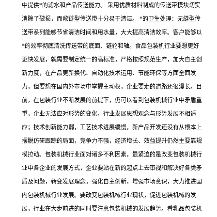
中提供*的滤水和产品传送能力。 采用优质材料制成的传送带模块切实
消除了破损，而敞链型传送带十分易于清洁。 *的卫生处理：无缝型传
送带系列能够节省清洁时间和用水量，大大提高清洁效率。客户能够以
*的效率彻底清洗传送带的底面、链轮和轴。食品包装机行业要想更好
更快发展，就需要制定统一的高标准，严格按照规范生产，加大自主创
新力度，在产品更新换代、自动化技术运用、节能环保等方面全面发
力，但要想在国内外市场中掌握主动权，企业要走的道路还很漫长。目
前，在包装行业不断发展的前提下，仍可以看到包装机械行业中矛盾重
重，企业无法应对形势的变化，行业发展思想观念与形势发展不相适
应；技术创新能力弱，工艺技术进展缓慢，新产品开发还没有从根本上
摆脱仿研跟踪的局面，竞争力不强，经济增长、效益提升仍然主要靠规
模拉动。包装机械行业面对诸多不利因素，最紧迫的是改变包装机械行
业中各企业的发展方式，企业要站在新的起点上去审视和解决好各类矛
盾及问题，转变发展理念，强化自主创新，增强市场意识，大力推进国
内包装机械行业发展。要改变包装机械行业现状，促进包装机械的发
展，行业在大步前进的同时要注意包装机械的发展趋势。看乳品包装机