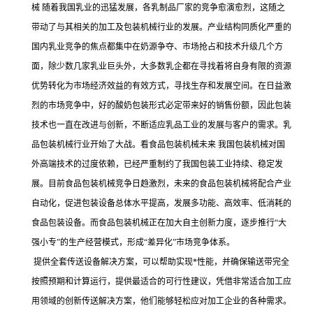
械 随着我国乳业的迅猛发展，各乳制品厂家的竞争愈演愈烈，这随之
带动了与其相关的加工及包装机械行业的发展。产业结构同质化严重的
国内乳业竞争的焦点都集中在奶源争夺、市场抢占和技术升级几个方
面，除少数几家乳业巨头外，大多数乳企都在寻找着将自身有限的资源
优势转化为市场经济效益的有效方式，寻找生存和发展空间。在日益激
烈的市场竞争中，好的酸奶包装形式必定带来好的销售份额，因此包装
技术也一直在改进与创新，不断适应乳品工业的发展与客户的需求。乳
品包装机械行业开始了大战。看食品包装机械未来 我国包装机械对国
外高端技术的过度依赖，已经严重制约了我国包装工业持续、稳定发
展。目前食品包装机械竞争日趋激烈，未来的食品包装机械将配合产业
自动化，促进包装设备总体水平提高，发展多功能、高效率、低消耗的
食品包装设备。而食品包装机械正在加大自主创新力度，逐步推行“大
强小专”的生产经营模式，形成“差异化”市场竞争体系。
提供全套传送设备解决方案，可以帮助实现*性能，并确保输送带完全
按照预期和计算运行，提供最适合的可行性建议，凭借非常适合加工应
用领域的创新传送解决方案，他们能够轻松应对加工企业的各种需求。