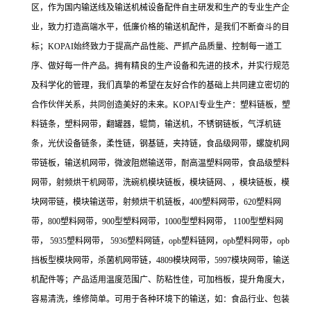
区，作为国内输送线及输送机械设备配件自主研发和生产的专业生产企
业，致力打造高端水平，低廉价格的输送机配件，是我们不断奋斗的目
标；KOPAI始终致力于提高产品性能、严抓产品质量、控制每一道工
序、做好每一件产品。拥有精良的生产设备和先进的技术，并实行规范
及科学化的管理，我们真挚的希望在友好合作的基础上共同建立密切的
合作伙伴关系，共同创造美好的未来。KOPAI专业生产：塑料链板，塑
料链条，塑料网带，翻罐器，辊筒，输送机，不锈钢链板，气浮机链
条，光伏设备链条，柔性链，钢基链，夹持链，食品级网带，螺旋机网
带链板，输送机网带，微波阻燃输送带，耐高温塑料网带，食品级塑料
网带，射频烘干机网带，洗碗机模块链板，模块链网、，模块链板，模
块网带链，模块输送带，射频烘干机链板，400塑料网带，620塑料网
带，800塑料网带，900型塑料网带，1000型塑料网带， 1100型塑料网
带， 5935塑料网带， 5936塑料网链，opb塑料链网，opb塑料网带，opb
挡板型模块网带，杀菌机网带链，4809模块网带，5997模块网带，输送
机配件等；产品适用温度范围广、防粘性佳，可加档板，提升角度大，
容易清洗，维修简单。可用于各种环境下的输送，如：食品行业、包装