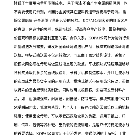
降低了年度用电量和能耗成本。 易于清洁 不会产生金属磨损碎屑，也
不需要使用润滑剂，因而比金属或其它塑料传送带要更易于清洁。 消
除金属磨屑 完全消除了黑斑污染的风险。 KOPAI公司客观的倾听客户
的意见，创造性的思考，保证*成效。提高客户生产效率，围绕共同的
价值观和目标发展互利互惠的客户合作关系。KOPAI公司针对物流行业
新型输送发展需要，研发出全新转弯输送机产品：模块式输送带转弯输
送机。模块式输送带不仅运转稳定，而且由于固定结构设计，避免了一
般模块网必须在传动端做直线段呈现的缺点。平板模块式输送带能够以
各种夹角取代多余的直线段设计，节省了机械制造成本，并且让流水线
的布局成为最节省空间的运用方式。模块式输送带使用齿轮传动，带体
以特殊的复合塑钢材质制造，同时也可以根据客户需要研发新材料产
品，如：耐强酸强碱，耐高温，耐低温，防静电等。模块式输送带可以
承受瞬间冲击，低摩擦系数，甚至大于一般PVC输送带10倍以上的抗拉
强度；使用齿轮传动，可以承受高速及较重的负载，适用于纸业、印
刷、饮料、包装等各种轻、重负载的物流输送，是客户维持稳定流水线
的首要选择。KOPAI公司立足于经济发达、交通便利的上海松江工业