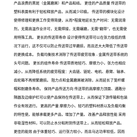
产品浪费的黑斑（金属磨屑）和产品粘结。 更佳的产品质量 传送带的
塑料表面有利于轻松释放产品，从而减少印痕。 传送带的模块化设计
使得修理和更换工作变得简捷，从而*程度地延长生产时间：无需润滑
剂，无需高温作业许可，无需焊接，无需碾磨，无需“翻带”，也无需使
用特殊工具。 更长的传送带寿命 设计使得传送带可以在张力极低的情
况下运行，这不仅可以防止传送带过早磨损，而且还大大降低了传送带
的更换成本。 负载均衡技术消除了传送带疲劳现象 - 金属传送带系统的
头号问题。 更长的组件寿命 传送带质地轻巧、摩擦力小，张力也相应
减小，从而降低系统的疲劳程度：大齿链、链轮、电机、悬臂、轴承、
齿轮箱不再频繁磨损。 阻力点和金属磨屑被消除，从而延长了笼杆螺
帽和耐磨条寿命。 保持产品传送方向 传送带的高摩擦力顶面、通路分
隔器及边缘护栏可以使产品保持在传送带上，从而保证下游传输和包装
作业有效进行。 更高的产量 摩擦力小、轻巧的塑料材质以及负载均衡
的特性使。能够承载更多产品，增加了产量。 改善产品释放性能 采用
非吸湿性材料，可以防止水分粘附到传送带上，从而轻松释放产品。
更佳的能效 由于体重轻巧、运行张力较小，而且马达功率较低，因而