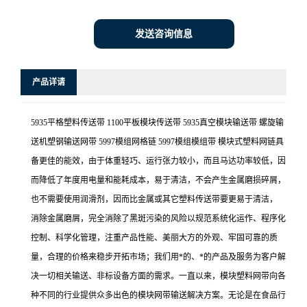
发送咨询信息
产品详请
5935平格塑料传送带 1100平板模块传送带 5935真空模块输送带 螺旋输
送机塑钢输送网带 5997模组网格链 5997模组模组带 模块式塑料网链具
备更佳的能效，由于体重轻巧、运行张力较小，而且马达功率较低，因
而降低了年度用电量和能耗成本，易于清洁，不会产生金属磨损碎屑，
也不需要使用润滑剂，因而比金属或其它塑料传送带要更易于清洁，
消除金属磨屑，完全消除了黑斑污染的风险以规范系统化运作、程序化
控制、科学化管理，注重产品性能、美丽大方的外观、牢固可靠的质
量，合理的价格来稳步开拓市场；我们用*的、*的产品及服务为客户解
决一切相关输送、非标设备方面的需求。一直以来，模块塑料网带向各
种不同的行业提供众多出色的模块网带输送解决方案。无论是在食品行