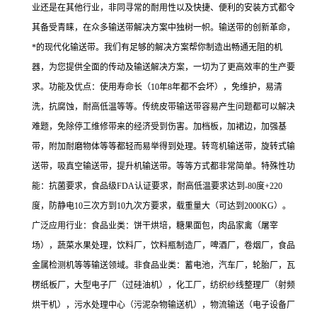
业还是在其他行业，非同寻常的耐用性以及快捷、便利的安装方式都令
其备受青睐，在众多输送带解决方案中独树一帜。输送带的创新革命，
*的现代化输送带。我们有足够的解决方案帮你制造出畅通无阻的机
器，为您提供全面的传动及输送解决方案，一切为了更高效率的生产要
求。功能及优点：使用寿命长（10年8年都不会坏），免维护，易清
洗，抗腐蚀，耐高低温等等。传统皮带输送带容易产生问题都可以解决
难题，免除停工维修带来的经济受到伤害。加档板，加裙边，加强基
带，附加耐磨物体等等都轻而易举得到处理。转弯机输送带，旋转式输
送带，吸真空输送带，提升机输送带。等等方式都非常简单。特殊性功
能：抗菌要求，食品级FDA认证要求，耐高低温要求达到-80度+220
度，防静电10三次方到10九次方要求，载重量大（可达到2000KG）。
广泛应用行业：食品业类：饼干烘培，糖果面包，肉品家禽（屠宰
场），蔬菜水果处理，饮料厂，饮料瓶制造厂，啤酒厂，卷烟厂，食品
金属检测机等等输送领域。非食品业类：蓄电池，汽车厂，轮胎厂，瓦
楞纸板厂，大型电子厂（过硅油机），化工厂，纺织纱线整理厂（射频
烘干机），污水处理中心（污泥杂物输送机），物流输送（电子设备厂