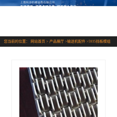
您当前的位置：
网站首页
>
产品展厅
>
输送机配件
>
5935挡板模组
带