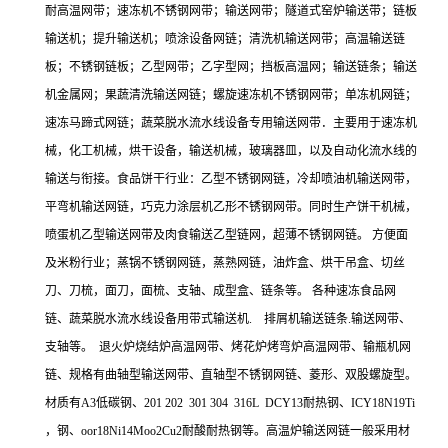
耐高温网带；速冻机不锈钢网带；输送网带；隧道式窑炉输送带；链板
输送机；提升输送机；喷涂设备网链；清洗机输送网带；高温输送链
板；不锈钢链板；乙型网带；乙字型网；挡板高温网；输送链条；输送
机金属网；果蔬清洗输送网链；螺旋速冻机不锈钢网带；单冻机网链；
速冻马蹄式网链；蔬菜脱水流水线设备专用输送网带．主要用于速冻机
械，化工机械，烘干设备，输送机械，玻璃器皿，以及自动化流水线的
输送与衔接。食品饼干行业：乙型不锈钢网链，冷却喷油机输送网带，
平弯机输送网链，巧克力涂层机乙形不锈钢网带。同时生产饼干机械，
喷蛋机乙型输送网带及肉食输送乙型链网，超薄不锈钢网链。 方便面
及米粉行业；蒸锅不锈钢网链，蒸熟网链，油炸盒、烘干吊盒、切丝
刀、刀梳，面刀，面梳、支轴、成型盒、链条等。 各种速冻食品网
链、蔬菜脱水流水线设备用带式输送机. 排屑机输送链条.输送网带、
支轴等。 退火炉烧结炉高温网带、烤花炉烤弯炉高温网带、输瓶机网
链、规格有曲轴型输送网带、直轴型不锈钢网链、菱形、双股螺旋型。
材质有A3低碳钢、201 202 301 304 316L DCY13耐热钢、ICY18N19Ti
，钢、oor18Ni14Moo2Cu2耐酸耐热钢等。高温炉输送网链一般采用材