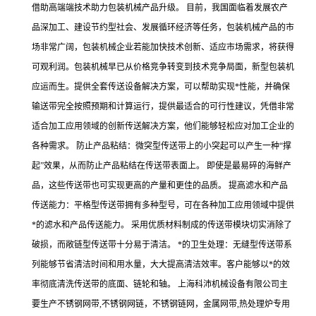
借助高端端技术助力包装机械产品升级。 目前，我国面临着发展农产
品深加工、建设节约型社会、发展循环经济等任务，包装机械产品的市
场非常广阔，包装机械企业若能加快技术创新、适应市场需求，将获得
可观利润。包装机械早已从价格竞争转变到技术竞争局面，新型包装机
应运而生。提供全套传送设备解决方案，可以帮助实现*性能，并确保
输送带完全按照预期和计算运行，提供最适合的可行性建议，凭借非常
适合加工应用领域的创新传送解决方案，他们能够轻松应对加工企业的
各种需求。 防止产品粘结：微突型传送带上的小突起可以产生一种“撑
起”效果，从而防止产品粘结在传送带表面上。 即使是最易碎的海鲜产
品，这些传送带也可实现更高的产量和更佳的品质。 提高滤水和产品
传送能力：平格型传送带拥有多种型号，可在各种加工应用领域中提供
*的滤水和产品传送能力。 采用优质材料制成的传送带模块切实消除了
破损，而敞链型传送带十分易于清洁。 *的卫生处理：无缝型传送带系
列能够节省清洁时间和用水量，大大提高清洁效率。客户能够以*的效
率彻底清洗传送带的底面、链轮和轴。 上海科沛机械设备有限公司主
要生产不锈钢网带,不锈钢网链，不锈钢链网，金属网带,热处理炉专用