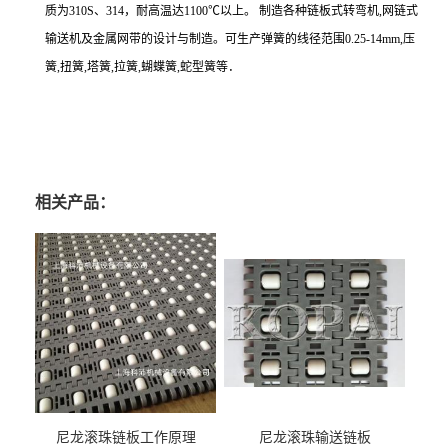
质为310S、314，耐高温达1100℃以上。 制造各种链板式转弯机,网链式
输送机及金属网带的设计与制造。可生产弹簧的线径范围0.25-14mm,压
簧,扭簧,塔簧,拉簧,蝴蝶簧,蛇型簧等．
相关产品：
尼龙滚珠链板工作原理
尼龙滚珠输送链板