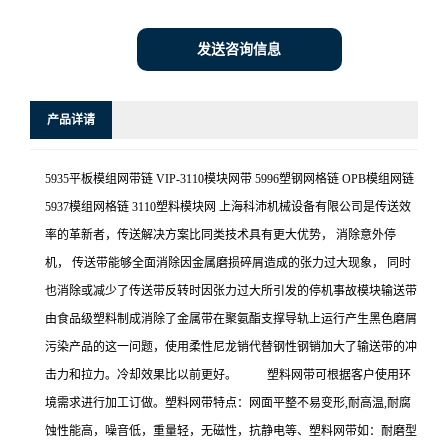
发送咨询信息
产品详请
5935平板模组网带链 VIP-3110模块网带 5996塑钢网格链 OPB模组网链
5937模组网格链 3110塑料模块网 上海科沛机械设备有限公司是传送效
率的革新者，传送解决方案比同类技术具有更大优势， 消除意外停
机， 传送带能够全面消除因金属磨损碎屑造成的张力过大现象， 同时
也消除或减少了传送带反转时因张力过大所引发的停机事故模块输送带
由食品级塑料制成消除了金属带在聚氨酯支撑导轨上运行产生黑色磨屑
污染产品的这一问题，使用柔性尼龙销代替钢性钢销加大了输送带的冲
击力和拉力。冷却效果比以前更好。 塑料网带可根据客户使用环
境需求进行加工订做。塑料网带特点：网面平整不易变形,耐高温,耐腐
蚀性能高，噪音低，重量轻，无磁性，抗静电等、塑料网带如：耐磨型