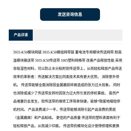
发送咨询信息
产品详请
5935-K50模块网链 5935-K50模组网带链 蓄电池专用模块传送网带 耐高
温模块输送带 5935-K50传送带 1005塑料网格带 改善产品释放性能 采用
非吸湿性材料，可以防止水分粘附到传送带上，从而轻松释放产品传送
效率的革新者：传送解决方案比同类技术具有更大优势。 消除意外停
机。 传送带能够全面消除因金属磨损碎屑造成的张力过大现象。 同时
也消除或减少了传送带反转时因张力过大所引发的停机事故。 虽然产
品堵塞仍会发生，但传送带的维修工序简单快捷，能够*限度地缩短停
机时间。 产品浪费减少一半，传送带能够消除引起产品浪费的黑斑
（金属磨屑）和产品粘结。 更佳的产品质量 传送带的塑料表面有利于
轻松释放产品，从而减少印痕。 传送带的模块化设计使得修理和更换