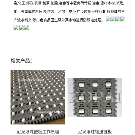
染,化工,邮政,机场,制茶,轮胎,冶金等中载负荷传送:冶金,建材木材,邮政,
化工等重载物料传送;作为工艺加工皮带,广泛应用于各行业,各领域的生
产流水线上,除白色食品卫生级外其余均进行防静电处理。
相关产品：
尼龙滚珠链板工作原理
尼龙滚珠输送链板