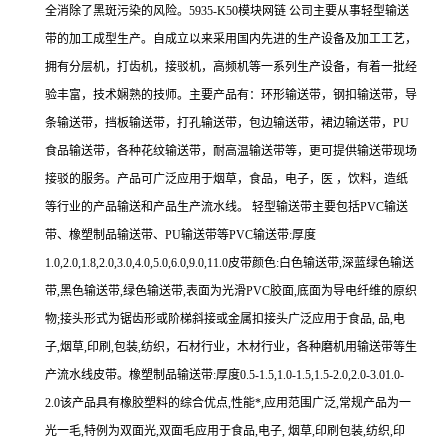
全消除了黑斑污染的风险。5935-K50模块网链 公司主要从事轻型输送
带的加工成型生产。自成立以来采用国内先进的生产设备及加工工艺，
拥有分层机，打齿机，接驳机，高频机等一系列生产设备，有着一批经
验丰富，技术娴熟的技师。主要产品有：环形输送带，钢扣输送带，导
条输送带，挡板输送带，打孔输送带，包边输送带，裙边输送带，PU
食品输送带，各种花纹输送带，耐高温输送带等，更可提供输送带现场
接驳的服务。产品可广泛应用于烟草，食品，电子，医 ，饮料，造纸
等行业的产品输送和产品生产流水线。 轻型输送带主要包括PVC输送
带、橡塑制品输送带、PU输送带等PVC输送带:厚度
1.0,2.0,1.8,2.0,3.0,4.0,5.0,6.0,9.0,11.0皮带颜色:白色输送带,深蓝绿色输送
带,黑色输送带,绿色输送带,表面为光滑PVC胶面,底面为导电纤维的原织
物;接头形式为锯齿形或阶梯斜接或金属扣接头广泛应用于食品, 品,电
子,烟草,印刷,包装,纺织，石材行业，木材行业，各种磨机用输送带等生
产流水线皮带。橡塑制品输送带:厚度0.5-1.5,1.0-1.5,1.5-2.0,2.0-3.01.0-
2.0该产品具有橡胶塑料的综合优点,性能*,应用范围广泛,常规产品为一
光一毛,特例为双面光,双面毛应用于食品,电子, 烟草,印刷包装,纺织,印