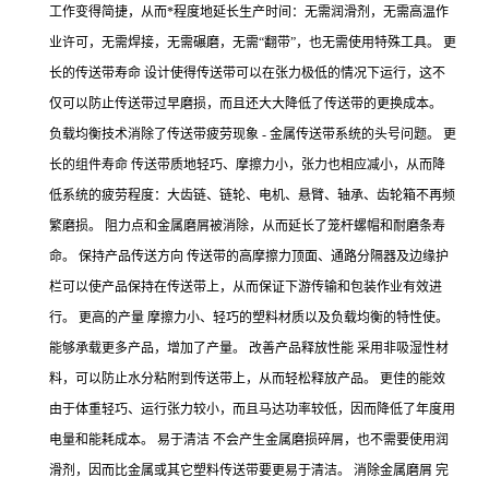
工作变得简捷，从而*程度地延长生产时间：无需润滑剂，无需高温作
业许可，无需焊接，无需碾磨，无需“翻带”，也无需使用特殊工具。 更
长的传送带寿命 设计使得传送带可以在张力极低的情况下运行，这不
仅可以防止传送带过早磨损，而且还大大降低了传送带的更换成本。
负载均衡技术消除了传送带疲劳现象 - 金属传送带系统的头号问题。 更
长的组件寿命 传送带质地轻巧、摩擦力小，张力也相应减小，从而降
低系统的疲劳程度：大齿链、链轮、电机、悬臂、轴承、齿轮箱不再频
繁磨损。 阻力点和金属磨屑被消除，从而延长了笼杆螺帽和耐磨条寿
命。 保持产品传送方向 传送带的高摩擦力顶面、通路分隔器及边缘护
栏可以使产品保持在传送带上，从而保证下游传输和包装作业有效进
行。 更高的产量 摩擦力小、轻巧的塑料材质以及负载均衡的特性使。
能够承载更多产品，增加了产量。 改善产品释放性能 采用非吸湿性材
料，可以防止水分粘附到传送带上，从而轻松释放产品。 更佳的能效
由于体重轻巧、运行张力较小，而且马达功率较低，因而降低了年度用
电量和能耗成本。 易于清洁 不会产生金属磨损碎屑，也不需要使用润
滑剂，因而比金属或其它塑料传送带要更易于清洁。 消除金属磨屑 完