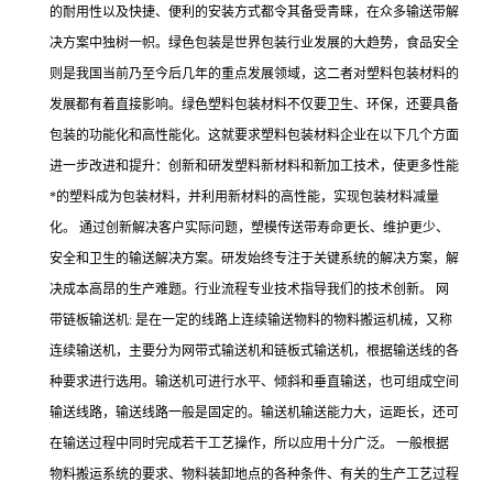
的耐用性以及快捷、便利的安装方式都令其备受青睐，在众多输送带解
决方案中独树一帜。绿色包装是世界包装行业发展的大趋势，食品安全
则是我国当前乃至今后几年的重点发展领域，这二者对塑料包装材料的
发展都有着直接影响。绿色塑料包装材料不仅要卫生、环保，还要具备
包装的功能化和高性能化。这就要求塑料包装材料企业在以下几个方面
进一步改进和提升：创新和研发塑料新材料和新加工技术，使更多性能
*的塑料成为包装材料，并利用新材料的高性能，实现包装材料减量
化。 通过创新解决客户实际问题，塑模传送带寿命更长、维护更少、
安全和卫生的输送解决方案。研发始终专注于关键系统的解决方案，解
决成本高昂的生产难题。行业流程专业技术指导我们的技术创新。 网
带链板输送机: 是在一定的线路上连续输送物料的物料搬运机械，又称
连续输送机，主要分为网带式输送机和链板式输送机，根据输送线的各
种要求进行选用。输送机可进行水平、倾斜和垂直输送，也可组成空间
输送线路，输送线路一般是固定的。输送机输送能力大，运距长，还可
在输送过程中同时完成若干工艺操作，所以应用十分广泛。 一般根据
物料搬运系统的要求、物料装卸地点的各种条件、有关的生产工艺过程