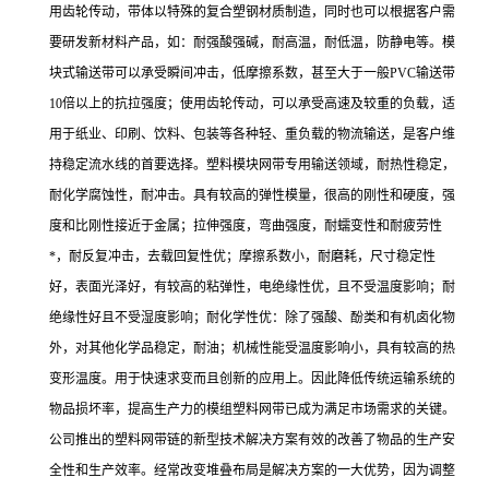
用齿轮传动，带体以特殊的复合塑钢材质制造，同时也可以根据客户需
要研发新材料产品，如：耐强酸强碱，耐高温，耐低温，防静电等。模
块式输送带可以承受瞬间冲击，低摩擦系数，甚至大于一般PVC输送带
10倍以上的抗拉强度；使用齿轮传动，可以承受高速及较重的负载，适
用于纸业、印刷、饮料、包装等各种轻、重负载的物流输送，是客户维
持稳定流水线的首要选择。塑料模块网带专用输送领域，耐热性稳定，
耐化学腐蚀性，耐冲击。具有较高的弹性模量，很高的刚性和硬度，强
度和比刚性接近于金属；拉伸强度，弯曲强度，耐蠕变性和耐疲劳性
*，耐反复冲击，去载回复性优；摩擦系数小，耐磨耗，尺寸稳定性
好，表面光泽好，有较高的粘弹性，电绝缘性优，且不受温度影响；耐
绝缘性好且不受湿度影响；耐化学性优：除了强酸、酚类和有机卤化物
外，对其他化学品稳定，耐油；机械性能受温度影响小，具有较高的热
变形温度。用于快速求变而且创新的应用上。因此降低传统运输系统的
物品损坏率，提高生产力的模组塑料网带已成为满足市场需求的关键。
公司推出的塑料网带链的新型技术解决方案有效的改善了物品的生产安
全性和生产效率。经常改变堆叠布局是解决方案的一大优势，因为调整