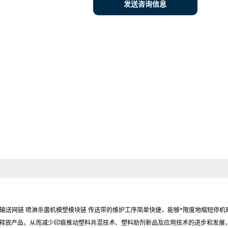
发送咨询信息
 VIP-400模塑输送网链 喷淋杀菌机模塑模块链 传送带的维护工序简单快捷，能够*限度
松释放产品，从而减少印痕推动塑料共混技术、塑料助剂新品及应用技术的进步和发展