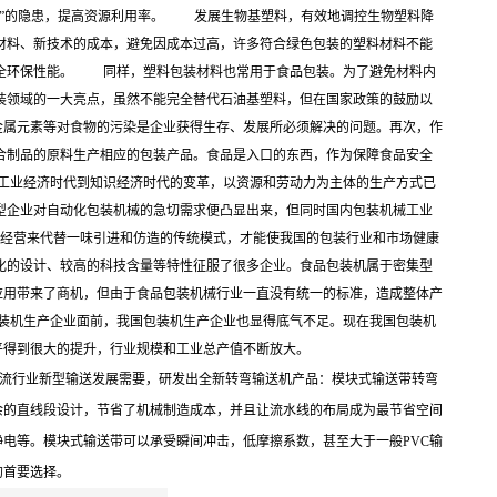
染”的隐患，提高资源利用率。 发展生物基塑料，有效地调控生物塑料降
材料、新技术的成本，避免因成本过高，许多符合绿色包装的塑料材料不能
全环保性能。 同样，塑料包装材料也常用于食品包装。为了避免材料内
装领域的一大亮点，虽然不能完全替代石油基塑料，但在国家政策的鼓励以
金属元素等对食物的污染是企业获得生存、发展所必须解决的问题。再次，作
合制品的原料生产相应的包装产品。食品是入口的东西，作为保障食品安全
工业经济时代到知识经济时代的变革，以资源和劳动力为主体的生产方式已
型企业对自动化包装机械的急切需求便凸显出来，但同时国内包装机械工业
经营来代替一味引进和仿造的传统模式，才能使我国的包装行业和市场健康
化的设计、较高的科技含量等特性征服了很多企业。食品包装机属于密集型
应用带来了商机，但由于食品包装机械行业一直没有统一的标准，造成整体产
装机生产企业面前，我国包装机生产企业也显得底气不足。现在我国包装机
平得到很大的提升，行业规模和工业总产值不断放大。
对物流行业新型输送发展需要，研发出全新转弯输送机产品：模块式输送带转弯
余的直线段设计，节省了机械制造成本，并且让流水线的布局成为最节省空间
电等。模块式输送带可以承受瞬间冲击，低摩擦系数，甚至大于一般PVC输
的首要选择。