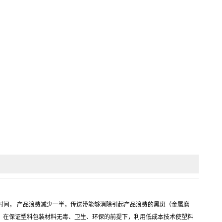
地缩短停机时间， 产品浪费减少一半，传送带能够消除引起产品浪费的黑斑（金属磨
，在保证塑料包装材料无毒、卫生、环保的前提下，利用低成本技术使塑料