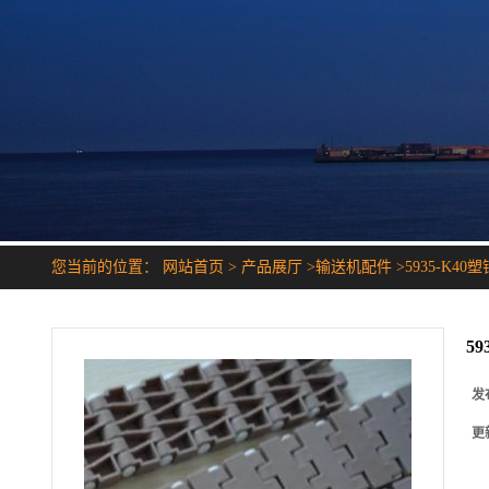
您当前的位置：
网站首页
>
产品展厅
>
输送机配件
>
5935-K4
5
发
更