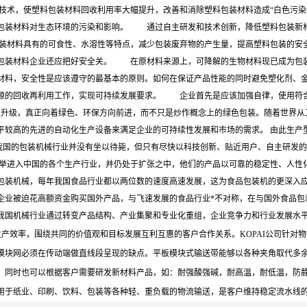
技术，使塑料包装材料回收利用率大幅提升，改善和消除塑料包装材料造成“白色污
包装材料对生态环境的污染和影响。 通过自主研发和技术创新，降低塑料包装新
装材料具有的可食性、水溶性等特点，减少包装废弃物的产生量，提高塑料包装的安
包装材料企业还应把好安全关。 在原材料来源上，可降解的生物材料现已成为包
材料，安全性是应该遵守的最基本的原则。如何在保证产品性能的同时避免塑化剂、
源的回收再利用工作，实现可持续发展要求。 企业首先是应该加强自律，使用符
型升级，真正向着绿色、环保方向前进，而不只是炒作概念上的绿色包装。随着世界从
平较高的先进的自动化生产设备来满足企业的可持续性发展和市场的需求。 由此生产
国的包装机械行业并没有坐以待毙，但只有尽快以科技创新、贴近用户、自主研发的
进入中国的各个生产行业，并仍处于扩张之中，他们的产品以可靠的稳定性、人性
包装机械，每年我国食品行业都以两位数的速度高速发展，这为食品包装机的更深入
企业被迫花高额资金购买国外产品，与飞速发展的食品行业*不对称，在与国外食品包
我国机械行业通过转变产品结构、产业集聚和专业化重组，企业竞争力和行业发展水
户生产效率，围绕共同的价值观和目标发展互利互惠的客户合作关系。KOPAI公司针
模块网必须在传动端做直线段呈现的缺点。平板模块式输送带能够以各种夹角取代多
，同时也可以根据客户需要研发新材料产品，如：耐强酸强碱，耐高温，耐低温，防静
适用于纸业、印刷、饮料、包装等各种轻、重负载的物流输送，是客户维持稳定流水线