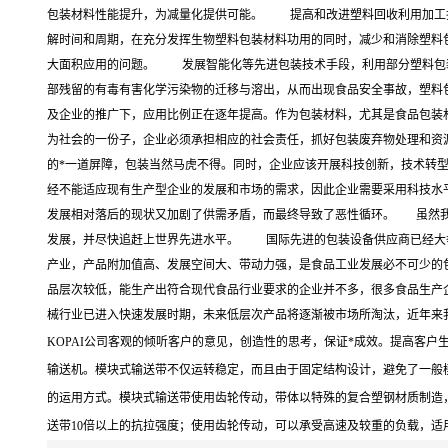
包装材料性能提升，为减量化提供可能。 提高和改进塑料回收利用加工
解时间和周期，在充分发挥生物塑料包装材料功用的同时，减少和消除塑料
大面积应用的问题。 发展智能化等先进包装技术手段，利用部分塑料包
部残留的有毒有害化学污染物的迁移与溶出，从而出现食品安全事故，塑料
及企业的推广下，应用比例正在逐年提高。作为包装材料，尤其是食品包装
为社会的一份子，企业必须承担相应的社会责任，抓好包装废弃物处理和资
的*一道屏障，包装当然马虎不得。同时，企业应该开展科技创新，技术转
经不能适应现有生产型企业的发展和市场的需求，因此企业需要采用科技水
发展相对落后的现状又加剧了供需矛盾，而最终导致了恶性循环。 虽然我
发展，并尽快追赶上世界先进水平。 国际先进的包装设备供应商已经大举
产业，产品附加值高、发展空间大、带动力强，是食品工业发展必不可少的
品层次较低，能生产出符合现代食品行业要求的企业并不多，很多食品生产
械行业已进入快速发展时期，未来低层次产品将逐渐被市场所淘汰，近年来
KOPAI公司客观的倾听客户的意见，创造性的思考，保证*成效。提高客
输送机。模块式输送带不仅运转稳定，而且由于固定结构设计，避免了一般
的运用方式。模块式输送带使用齿轮传动，带体以特殊的复合塑钢材质制造
送带10倍以上的抗拉强度；使用齿轮传动，可以承受高速及较重的负载，