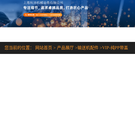
您当前的位置：
网站首页
>
产品展厅
>
输送机配件
>
VIP-纯PP带盖
罩塑料链条