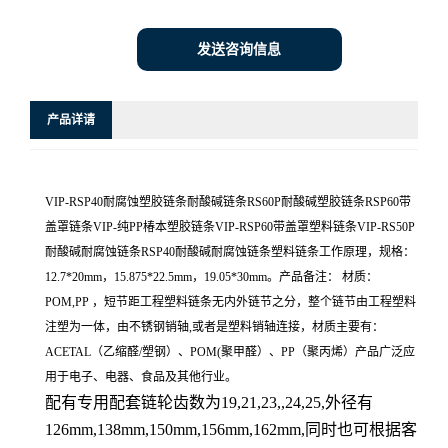
发送咨询信息
产品详请
VIP-RSP40耐腐蚀塑胶链条耐酸碱链条RS60P耐酸碱塑胶链条RSP60带
盖罩链条VIP-纯PP椿本塑胶链条VIP-RSP60带盖罩塑料链条VIP-RS50P
耐酸碱耐腐蚀链条RSP40耐酸碱耐腐蚀链条塑料链条工作原理，规格：
12.7*20mm，15.875*22.5mm，19.05*30mm。产品备注： 材质：
POM,PP ，短节距工程塑料链条无内外链节之分，整个链节由工程塑料
注塑为一体，由不锈钢销轴,或者是塑料销轴连接，材质主要有：
ACETAL（乙缩醛/塑钢）、POM(聚甲醛）、PP（聚丙烯）产品广泛应
用于电子、电器、食品及其他行业。
配有专用配套链轮齿数为19,21,23,,24,25,外径有
126mm,138mm,150mm,156mm,162mm,同时也可根据客