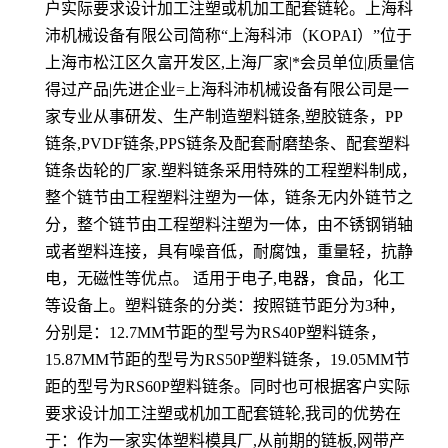
户实际要求设计加工注塑或机加工配套链轮。上海科
沛机械设备有限公司简称“上海科沛（KOPAI）”位于
上海市松江区久富开发区,上海厂家|*会员单位|质量信
得过产品|先进企业=上海科沛机械设备有限公司是一
家专业从事研发、生产制造塑料链条,塑胶链条，PP
链条,PVDF链条,PPS链条及配套耐磨垫条、配套塑料
链条齿轮的厂家.塑料链条采用特殊的工程塑料制成，
整个链节由工程塑料注塑为一体，链条无内外链节之
分，整个链节由工程塑料注塑为一体，由不锈钢销轴
或者塑料连接，具有噪音低，耐腐蚀，重量轻，抗静
电，无磁性等优点。 适用于电子,电器，食品，化工
等设备上。塑料链条的分类：按照链节距分为3种，
分别是：12.7MM节距的型号为RS40P塑料链条，
15.87MM节距的型号为RS50P塑料链条，19.05MM节
距的型号为RS60P塑料链条。同时也可根据客户实际
要求设计加工注塑或机加工配套链轮,我司的优势在
于：作为一家实体塑料模具厂,从前期的链板,网带产