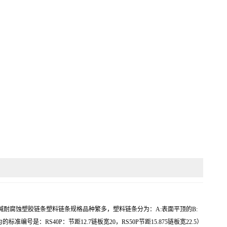
条PP耐酸碱耐腐蚀塑胶链条塑料链条规格品种繁多，塑料链条分为：A:表面平顶的B:
是：RS40P：节距12.7链板宽20，RS50P节距15.875链板宽22.5）