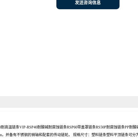
发送咨询信息
RSP50耐高温链条VIP-RSP40耐酸碱耐腐蚀链条RSP60带盖罩链条RS50P耐腐蚀链
m，并备有不锈钢的销轴和配套的传动链轮。 规格尺寸：塑料链条塑料平顶链条可分为的标准编号