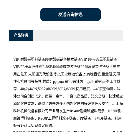
发送咨询信息
产品详请
VIP-耐酸碱塑料链条PP耐酸碱链条椿本链条VIP-PP带盖罩塑胶链条
VIP-PP椿本链条VIP-RSP40耐酸碱塑胶链条PP耐高温塑胶链条主要应
用在化工,太阳能光伏设备行业,工业制造设备上,有噪音低,重量轻,无磁
性和抗静电等特性,材质：pp,pom,白色,销轴为：pp,不锈钢两种,工作载
荷：40p为440N,50P为6600N,60P为880N,使用温度：--40度至90度。科
沛公司自创建以来，历经十余年，一直以高品质、短交货期、快速反应
满足客户要求，赢得了越来越多国内外客户的好评信任和支持。。上海
科沛机械设备有限公司专业研发生产RS40P耐酸碱塑料链条、RS50P耐
腐蚀塑料链条、RS60P工程塑料滚子链条、PP链条、PVDF链条。利用
短节距可以实现稳定输送。