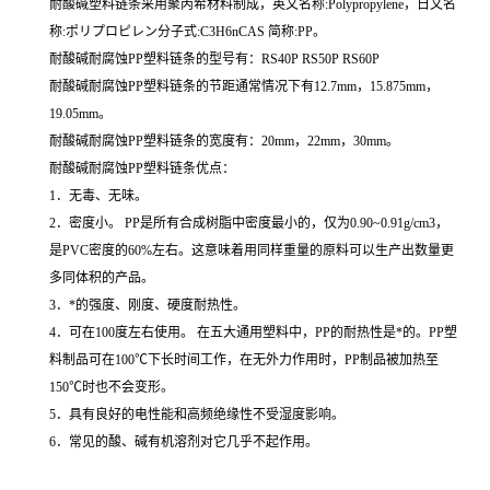
耐酸碱塑料链条采用聚丙希材料制成，英文名称:Polypropylene，日文名
称:ポリプロピレン分子式:C3H6nCAS 简称:PP。
耐酸碱耐腐蚀PP塑料链条的型号有：RS40P RS50P RS60P
耐酸碱耐腐蚀PP塑料链条的节距通常情况下有12.7mm，15.875mm，
19.05mm。
耐酸碱耐腐蚀PP塑料链条的宽度有：20mm，22mm，30mm。
耐酸碱耐腐蚀PP塑料链条优点：
1．无毒、无味。
2．密度小。 PP是所有合成树脂中密度最小的，仅为0.90~0.91g/cm3，
是PVC密度的60%左右。这意味着用同样重量的原料可以生产出数量更
多同体积的产品。
3．*的强度、刚度、硬度耐热性。
4．可在100度左右使用。 在五大通用塑料中，PP的耐热性是*的。PP塑
料制品可在100℃下长时间工作，在无外力作用时，PP制品被加热至
150℃时也不会变形。
5．具有良好的电性能和高频绝缘性不受湿度影响。
6．常见的酸、碱有机溶剂对它几乎不起作用。