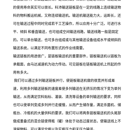
的使用寿命其实可以很长。科沛输送链板是在一定的线路上连续输送物
料的物料搬运机械，又称连续输送机。输送机输送能力大，运距长，还
可在输送过程中同时完成若干工艺操作，所以应用十分广泛。可进行水
平、倾斜 和垂直输送，也可组成空间输送线路，输送线路一般是固定
的。可以单台输送，也可多台组成或与其他输送设备组成水平或倾斜的
输送系统，以满足不同布置形式的作业线需要。
输送链板的用途很广，是链板输送机的重要部件，链板输送机以链板为
承载面，由马达减速机为动力传动。可见链板在链板输送机上所起的作
用有多大。
我们可以通过多列输送链板并行，使链板输送机做的很宽并形成差
速，利用多列输送链板的速度差使多列输送在无挤压的情况下变为单列
输送，从而满足饮料贴标、灌装、清洗等设备的单列输送的要求，同样
也可以使单列变成多列并行走缓慢，从而产生储存量，满足杀菌机、储
瓶台、冷瓶机的大量供料的要求，我们可以将两条链板输送机的头尾部
做成重叠式的混合链使得瓶（罐）体处于动态过度状态，使输送线上不
滞留物料，可以满足空瓶以及实瓶压力和无压力输送。