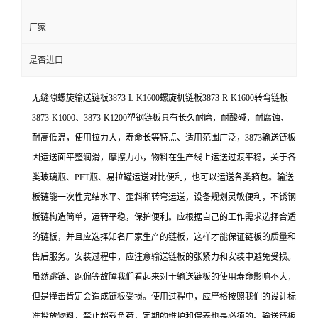
厂家
是否进口
无缝隙螺旋输送链板3873-L-K1600螺旋机链板3873-R-K1600转弯链板
3873-K1000、3873-K1200塑钢链板具有长久耐磨，耐酸碱，耐腐蚀、
耐高低温，使用拉力大，寿命长等特点、适用范围广泛，3873输送链板
因运送面平整润滑，摩擦力小，物料在生产线上运送过渡平稳，关于各
类玻璃瓶、PET瓶、易拉罐运送对比便利，也可以运送各类箱包。输送
板链能一次性完结水平、歪斜和转弯运送，设备规划灵敏便利，不锈钢
板链构造简单，运转平稳，保护便利。应根据自己的工作需求选择合适
的链板，并且应选择知名厂家生产的链板，这样才能保证链板的质量和
售后服务。安装过程中，应注意输送链板的张紧力和安装中避免受损。
虽然跳链、跑偏等故障我们看起来对于输送链板的使用寿命影响不大，
但是撞击肯定会造成链板受损。使用过程中，应严格按照我们的设计标
准投放物料，禁止超载负荷，定期的维护和保养也是必须的。输送链板