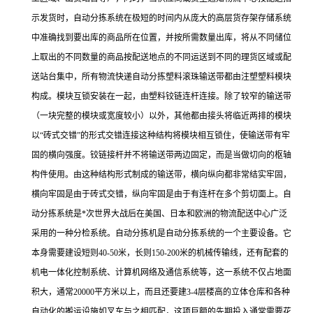
示发货时，自动分拣系统在极短的时间内从庞大的高层货存架存储系统
中准确找到要出库的商品所在位置，并按所需数量出库，将从不同储位
上取出的不同数量的商品按配送地点的不同运送到不同的理货区域或配
送站台集中，所有物流快递自动分拣塑料滚珠输送带都由注塑塑料模块
构成。模块互锁安装在一起，由塑料铰链连杆连接。除了较窄的输送带
（一块完整的模块或宽度较小）以外，其他都由接头将临近两排的模块
以“砖式交错”的形式交错连接这种结构将模块相互锁住，使输送带有牢
固的横向强度。铰链接杆并不将输送带两边固定，而是当做切向的枢轴
构件使用。由这种结构形式制成的输送带，横向纵向都非常结实牢固，
横向牢固是由于砖式交错，纵向牢固是由于有连杆在多个剪切面上。自
动分拣系统是*次世界大战后在美国、日本和欧洲的物流配送中心广泛
采用的一种分检系统。自动分拣机是自动分拣系统的一个主要设备。它
本身需要建设短则40-50米，长则150-200米的机械传输线，还有配套的
机电一体化控制系统、计算机网络及通信系统等，这一系统不仅占地面
积大，通常20000平方米以上，而且还要建3-4层楼高的立体仓库和各种
自动化的搬运设施如叉车与之相匹配，这项巨额的先期投入通常需要花