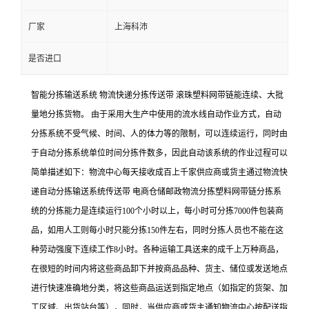
厂家
上海科沛
是否进口
智能分拣输送系统 物流快递分拣传送带 滚珠塑料网带链能连续、大批
量地分拣货物。 由于采用大生产中使用的流水线自动作业方式，自动
分拣系统不受气候、时间、人的体力等的限制，可以连续运行，同时由
于自动分拣系统单位时间分拣件数多，因此自动该系统的作业过程可以
简单描述如下：物流中心每天接收成百上千家供应商或货主通过物流快
递自动分拣输送系统传送带 电商仓储邮政物流分拣塑料网带链分拣系
统的分拣能力是连续运行100个小时以上，每小时可分拣7000件包装商
品，如用人工则每小时只能分拣150件左右，同时分拣人员也不能在这
种劳动强度下连续工作8小时。各种运输工具送来的成千上万种商品，
在很短的时间内将这些商品卸下并按商品品种、货主、储位或发送地点
进行快速准确地分类，将这些商品运送到指定地点（如指定的货架、加
工区域、出货站台等），同时，当供应商或货主通知物流中心按配送指