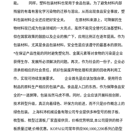
能。 同样，塑料包装材料也常用于食品包装。为了避免材料内部
残留的有毒有害化学污染物的迁移与溶出，从而出现食品安全事故，塑
料包装材料企业还应把好安全关。 在原材料来源上，可降解的生
物材料现已成为包装领域的一大亮点，虽然不能完全替代石油基塑料，
但在国家政策的鼓励以及企业的推广下，应用比例正在逐年提高。作为
包装材料，尤其是食品包装材料，安全性是应该遵守的最基本的原则。
*在保证产品性能的同时避免塑化剂、金属元素等对食物的污染是企业
获得生存、发展所必须解决的问题。再次，作为社会的一份子，企业必
须承担相应的社会责任，抓好包装废弃物处理和资源的回收再利用工
作，实现可持续发展要求。 企业首先是应该加强自律，使用符合
制品的原料生产相应的包装产品。食品是入口的东西，作为保障食品安
全的*一道屏障，包装当然马虎不得。同时，企业应该开展科技创新，
技术转型升级，真正向着绿色、环保方向前进，而不只是炒作概念上的
绿色包装。 上海科沛机械设备有限公司专业提供多种型号的梳子板、
梳型板、梳型过渡板,厂家直接供货，价格优势明显,本公司提供的梳子
板质量过硬,价格优惠。KOPAI公司常年供应900,1000,2200系列凸肋型