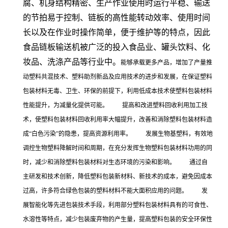
腐、机身结构精密、生产作业使用时运行平稳、输送
的节拍易于控制、链板的高性能转动效率、使用时间
长以及在作业时操作简单，便于维护等的特点，因此
食品链板输送机被广泛的投入食品业、罐头饮料、化
妆品、洗涤产品等行业中。
能够承载更多产品，增加了产量推
动塑料共混技术、塑料助剂新品及应用技术的进步和发展，在保证塑料
包装材料无毒、卫生、环保的前提下，利用低成本技术使塑料包装材料
性能提升，为减量化提供可能。 提高和改进塑料回收利用加工技
术，使塑料包装材料回收利用率大幅提升，改善和消除塑料包装材料造
成“白色污染”的隐患，提高资源利用率。 发展生物基塑料，有效地
调控生物塑料降解时间和周期，在充分发挥生物塑料包装材料功用的同
时，减少和消除塑料包装材料对生态环境的污染和影响。 通过自
主研发和技术创新，降低塑料包装新材料、新技术的成本，避免因成本
过高，许多符合绿色包装的塑料材料不能大面积应用的问题。 发
展智能化等先进包装技术手段，利用部分塑料包装材料具有的可食性、
水溶性等特点，减少包装废弃物的产生量，提高塑料包装的安全环保性