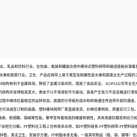
应用在各种行业，乳品和饮料行业。在包装、瓶装和罐装应用中模块式塑料网带和输送链板
，水果和蔬菜行业。卫生、产品在网带上易于离型及耐磨性是水果和蔬菜业生产过程的
结构有利于金属探测，降低了金属污染风险，提高了食品安全。 KOPAI公司专业生
械的结构亦显得极其庞大，更由于以平滑滚轮作为驱动，容易产生张力不足及输送打滑
过程中维持在最稳定的运转状态。底面的引导板形成水和碎屑通往传送带外部的通道
，也可消减至订制的高度。塑料模块网带厂家直接发货，价格优惠明显，质量实行三包。
耐油类、耐弱酸、弱碱等性能。聚甲荃有着很高的硬度和钢性，具有高度抗蠕变和应力
水不会把它分解。PP塑料在工程上也有很多应用，如PP塑料链条-PP塑料网带-PP塑料
镀锌管，清洁卫生、安装亦方便。PP树脂本身无毒，一般其吹制品（瓶、袋、膜等）也