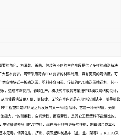
扮演着重要的角色，为灌装、杀菌、包装等不同的生产阶段提供了多样的输送解决
三大基本要求。网带采用符合FDA要求的材料制用，具有更高的清洁度，可
产供应模块式平板输送带、塑料转弯网带。传统的PVC输送带输送机，其不
现象，造成不堪使用，影响生产。模块式平板转弯输送带以模块网结构设计，
，从而使得清洁更方便、更快捷。无论在室内还是在现场的测试中，引导板都
PP工程塑料是继尼龙之后发展的又一*树脂品种，它是一种高密度、无侧
松驰能力，*的耐磨性，自润滑性，而疲劳性，是其它工程塑料不能相比的。
链板-电镀槽过去多用PVC塑料，现在由于PP有更好的性能，制造综合成本和
基本无毒。但其注射、挤出、模压塑料制品中（盆、盒、架等）。KOPAI采