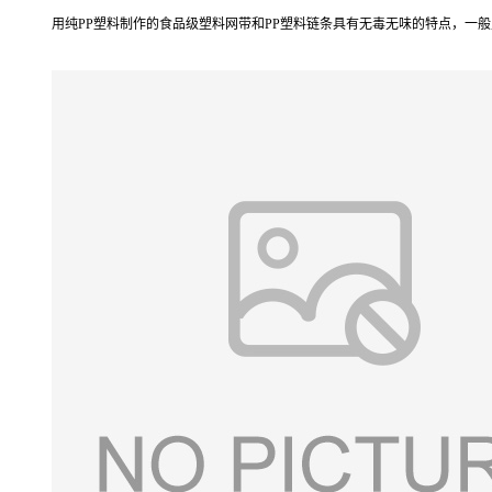
用纯PP塑料制作的食品级塑料网带和PP塑料链条具有无毒无味的特点，一