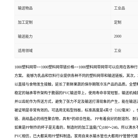
输送物品
工业品
加工定制
定制
2000
输送能力
适用领域
工业
1000塑料网带==1000塑料网带链价格==1000塑料网带网带可以
方案。 能够为乳品和饮料行业提供各种不同的塑料网带和输送链板。其次
以直接与食物发生接触，延长了新鲜果蔬的保存期限冷冻产品的品质。全塑料
稳定的轴承零件架构于脆弱的PVC输送带上，使用寿命非常短暂，输送机
并以齿轮作为传送方式，避免了张力不足及输送打滑现象的产生，能在输送
被证明是非常有效的。可选用无粘型挡板，标准高度是4英寸（102毫米）
链、高结晶必的线性聚合物，具有*的综合性能。 PP有着良好的耐溶剂、
如果是PP制作的杯子是无毒的，制造时的加工温度(℃)180～240。所以沸
PVC相仿，已大都采用PP塑料制造。家用自来水输水管也大都用PP管替代