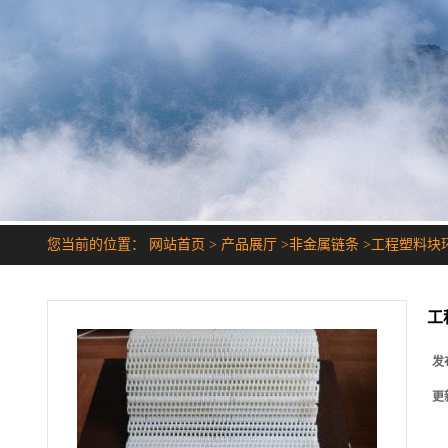
您当前的位置：
网站首页
>
产品展厅
>
非金属链条
>
工程塑料块环链
工
发
更