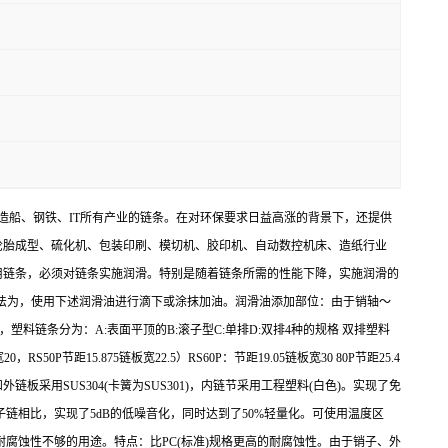
床、造船、钢铁、IT所有产业的链条。在对环保要求日益高涨的背景下，还提供
轮胎成型、硫化机、包装印刷、模切机、胶印机、自动数控机床、造纸行业
用链条，必须对链条实施润滑。特别是随着链条所需的性能下降，实施润滑的
方法为，使用下述润滑油进行滴下或涂抹加油。润滑油添加部位：由于销轴～
链条分为：A:表面平顶的B:滚子型C:单排D:双排4种的规格 双排塑料
距15.875链板宽22.5）RS60P：节距19.05链板宽30 80P节距25.4
用SUS304(卡簧为SUS301)，内链节采用工程塑料(白色)。实现了免
链相比，实现了5dB的低噪音化，同时达到了50%轻量化。可使用温度区
耐腐蚀性不够的用途。特点：比PC(标准)规格更高的耐腐蚀性。由于销子、外