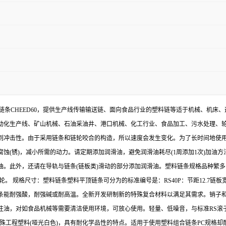
程塑料链条CHEED60，提供生产线传输输送链、面向食品行业的塑料链等适于机械、机
动化生产线、矿山机械、石油采油井、港口机械、化工行业、食品加工、污水处理、
到冲击性。由于采用链条和链轮咬合的构造，所以速度会发生变化。为了长时间地使
蚀(锈)，减小所需的动力。请定期添加润滑油，避免润滑油耗尽(1周添加1次)加油
此外，还请在导轨与链条(链板类)滑动的部分添加润滑油。塑料链条规格品种繁多，塑料
尺寸：塑料链条塑料平顶链条可分为的标准编号是：RS40P：节距12.7链板宽20，RS50P节
耐强酸，耐强碱或耐高温。全新开发研制新的特殊复合材料以满足其需求。销子和外链板采
油，对如食品机械等需要清洁使用环境，可放心使用。轻量、低噪音，与标准RS滚子
特殊工程塑料(哑光白色)，具有耐化学品性的特点。适用于使用塑料组合链条PC规格却