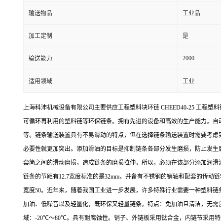
输送物品
工业品
加工定制
是
2000
输送能力
适用领域
工业
上海科沛机械设备有限公司主要供应工程塑料块环链 CHEED40-25 工
可循环再利用的塑料链等环保链条。拥有先进的设备和高效的生产能力。自
等。链条输送装置具有不易滑动的特点，但在选择链条输送装置时需要考虑
必要性就更加突出。添加滑油的目标是抑制链条各部分发生磨损，防止发生腐
套简之间的滑动磨损，造成链条的磨损拉伸，所以，必须在该部分添加润滑油。
链条的节距有12.7宽度标准的是32mm，并备有不锈钢的销轴和配套的传动链轮。 规格
宽度50。近年来，随着我国工业进一步发展，许多特殊行业需要一种塑料链条能
加油、低噪音以及轻量化，既环保又轻量链条。特点：免加油且清洁，无需注
域：-20℃～80℃。具有耐腐蚀性。销子、外链板采用钛合金，内链节采用