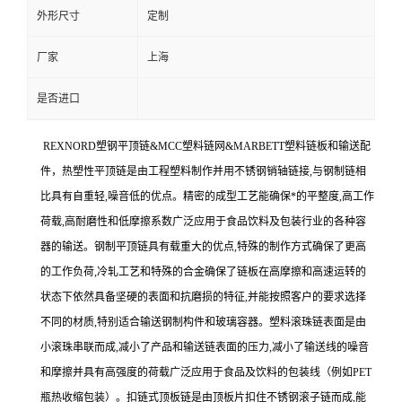
外形尺寸
定制
厂家
上海
是否进口
REXNORD
塑钢平顶链&MCC塑料链网&MARBETT塑料链板和输送配
件，
热塑性平顶链是由工程塑料制作并用不锈钢销轴链接,与钢制链相
比具有自重轻,噪音低的优点。精密的成型工艺能确保*的平整度,高工作
荷载,高耐磨性和低摩擦系数广泛应用于食品饮料及包装行业的各种容
器的输送。钢制平顶链具有载重大的优点,特殊的制作方式确保了更高
的工作负荷,冷轧工艺和特殊的合金确保了链板在高摩擦和高速运转的
状态下依然具备坚硬的表面和抗磨损的特征,并能按照客户的要求选择
不同的材质,特别适合输送钢制构件和玻璃容器。塑料滚珠链表面是由
小滚珠串联而成,减小了产品和输送链表面的压力,减小了输送线的噪音
和摩擦并具有高强度的荷载广泛应用于食品及饮料的包装线（例如PET
瓶热收缩包装）。扣链式顶板链是由顶板片扣住不锈钢滚子链而成,能