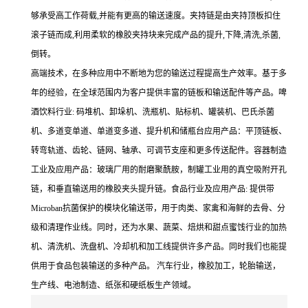
够承受高工作荷载,并能有更高的输送速度。夹持链是由夹持顶板扣住
滚子链而成,利用柔软的橡胶夹持块来完成产品的提升,下降,清洗,杀菌,
倒转。
高端技术，在多种应用中不断地为您的输送过程提高生产效率。基于多
年的经验，在全球范围内为客户提供丰富的链板和输送配件等产品。啤
酒饮料行业: 码堆机、卸垛机、洗瓶机、贴标机、罐装机、巴氏杀菌
机、多道变单道、单道变多道、提升机和储瓶台应用产品：平顶链板、
转弯轨道、齿轮、链网、轴承、可调节支座和更多传送配件。容器制造
工业及应用产品：玻璃厂用的耐磨聚酰胺，制罐工业用的真空吸附开孔
链，和垂直输送用的橡胶夹头提升链。食品行业及应用产品: 提供带
Microban抗菌保护的模块化输送带，用于肉类、家禽和海鲜的去骨、分
级和清理作业线。同时，还为水果、蔬菜、焙烘和甜点蜜饯行业的加热
机、清洗机、洗盘机、冷却机和加工线提供许多产品。同时我们也能提
供用于食品包装输送的多种产品。 汽车行业，橡胶加工，轮胎输送，
生产线、电池制造、纸张和硬纸板生产领域。