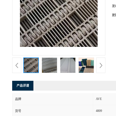
发
更
产品详请
AVE
品牌
4809
货号