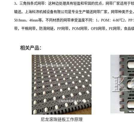
3
、三角挡条式网带：这种边处理具有轻盈和牢固的优点，网带厂家适用于
输送。上海科沛机械设备有限公司是专业生产输送网带厂家，网带种类齐全
50.8mm
、
46mm
等。不同材质的网带承受温度不同：
1
、
POM
：
4-80
℃
2
、
PP:
带，平格网带，防滑网链，
PP
网带，
POM
网带，
OPB
网带，
PE
网带，食品
相关产品：
尼龙滚珠链板工作原理