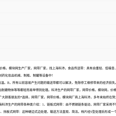
价格，模块网生产厂家，网带厂家，找上海科沛，
食品传送带：具有自重轻、低噪音
制药化妆品机械、制瓶、制罐等设备中！
高温。B，所有以前容易产生问题的输送带都可以解决，免除停工维修带来的经济损失
加耐磨物体等等都轻而易举得到处理。
科沛生产的网带厂家，网带价格，模块网，价
广大顾客朋友的*选择，网带厂家，网带价格，模块网厂商上海科沛，多年来始终在努
海科沛生产的网带各种类介绍：
1
、链板式网带：由不锈钢链条驱动，网带厂家采用不
2
、挡板式网带：这种硬边式边处理，输送方法直观、简洁。档片经
S
型处理后形成一