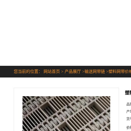
您当前的位置：
网站首页
>
产品展厅
>
输送网带链
>
塑料网带价
塑
品
产
货
价