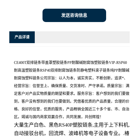
发送咨询信息
产品详请
CE400T双排链条带盖罩塑胶链条PP耐酸碱耐腐蚀塑胶链条VIP-RSP60
耐高温塑胶链条RSP40双排耐腐蚀链条防静电塑料滚子链条纯PP耐酸碱
耐腐蚀塑料链条公司宗旨：以人为本，诚实务实，不断创新，追求*、
经营宗旨：信誉至上、确保质量、交货准时、严守承诺。质量宗旨：满
足客户对产品实物质量的期望和要求。服务宗旨：客户想到的我们要做
到，客户没有想到的我们也要做到。凭借着优质的产品质量，合理的价
格、良好的信誉，优质的服务，产品畅销全国近三十多个省、市、自治
区。竭诚与国内商家双赢合作，共同发展，共创辉煌！
大量生产白色、黑色RS40P塑胶链条,主用于上下料机,
自动接驳台机，回流焊、波峰机等电子设备专业。.椿