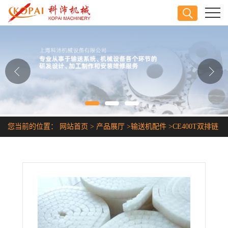
公司首页
公司介绍
公司动态
产品展厅
您当前的位置：
网站首页
>
产品展厅
>
输送机配件
>
CE400T双排链
证书荣誉
条
联系方式
在线留言