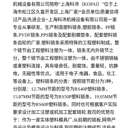
机械设备有限公司简称“上海科沛（KOPAI）”位于上
海市松江区久富开发区,上海厂家|*会员单位|质量信得
过产品|先进企业=上海科沛机械设备有限公司是一家
专业从事研发、生产制造塑料链条,塑胶链条，PP链
条,PVDF链条,PPS链条及配套耐磨垫条、配套塑料链
条齿轮的厂家.塑料链条采用特殊的工程塑料制成，整
个链节由工程塑料注塑为一体，链条无内外链节之
分，整个链节由工程塑料注塑为一体，由不锈钢销轴
或者塑料连接，具有噪音低，耐腐蚀，重量轻，抗静
电，无磁性等优点。 适用于电子,电器，食品，化工
等设备上。塑料链条的分类：按照链节距分为3种，
分别是：12.7MM节距的型号为RS40P塑料链条，
15.87MM节距的型号为RS50P塑料链条，19.05MM节
距的型号为RS60P塑料链条。同时也可根据客户实际
要求设计加工注塑或机加工配套链轮,我司的优势在
于：作为一家实体塑料模具厂,从前期的链板,网带产
品设计及模具设计与制造,到后期的注塑成型,这些关