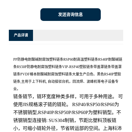
发送咨询信息
产品详请
PP防静电耐酸碱耐腐蚀塑料链条RSP60耐高温塑料链条RS40P耐酸碱链
条RS50P防静电耐腐蚀塑料链条VIP-RSP40塑胶链条带盖罩链条带盖罩
链条PVDF椿本耐酸碱耐腐蚀塑料链条大量生产白色、黑色RS40P塑胶
链条,主用于上下料机, 自动接驳台机，回流焊、波峰机等电子设备专
业。
链条链节，链环宽度种类多样，可用于多种用途。 可
使用JIS规格滚子链的链轮。 RSP40/RSP50/RSP60为
不锈钢销型,RSP40P/RSP50P/RSP60P为塑料销型。不
锈钢销型连接销: SUS304制销，节距比塑料顶板链
小，可缩小链轮外径，节省转运部的空间。上海科沛