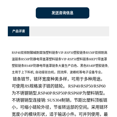
发送咨询信息
产品详请
RSP40双排耐酸碱耐腐蚀塑料链条VIP-RSP50塑胶链条RS50P双排耐高
温链条RS50P防静电带盖罩塑料链条VIP-RSP50塑料链条60EPT带盖罩
塑胶链条RS40P防静电带盖罩链条大量生产白色、黑色RS40P塑胶链条,
主用于上下料机, 自动接驳台机，回流焊、波峰机等电子设备专业。
链条链节，链环宽度种类多样，可用于多种用途。
可使用JIS规格滚子链的链轮。 RSP40/RSP50/RSP60
为不锈钢销型,RSP40P/RSP50P/RSP60P为塑料销型。
不锈钢销型连接销: SUS304制销，节距比塑料顶板链
小，可缩小链轮外径，节省转运部的空间。采用链环
宽度小的模块形状，适于输送小件。可并列使用，最